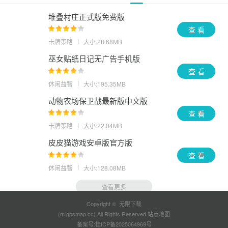
堆叠村庄正式版免费版
查 看
卡牌策略
大小:28.68MB
巫女贴纸日记无广告手机版
查 看
休闲益智
大小:195.35MB
动物农场保卫战最新版中文版
查 看
卡牌策略
大小:22.04MB
皮皮猫游戏安卓版官方版
查 看
休闲益智
大小:128.08MB
查看更多
Copyright © 无限下载
(m.gpsmap.cc).All Rights Reserved
站点地图
备案号:
桂ICP备2025064969号