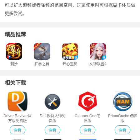
可以扩大超频或者降频的范围空间，玩家使用时可根据显卡体质做
更多尝试。
精品推荐
刺沙
狂暴之翼
开心宝贝
女神联盟2
相关下载
Driver Reviver官
DLL修复大师免
Cleaner One老
PrimoCache破解
方版免费版
费版
旧版
版
查看
查看
查看
查看