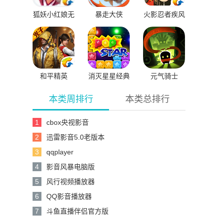
狐妖小红娘无
暴走大侠
火影忍者疾风
限钻石版
传
和平精英
消灭星星经典
元气骑士
版
本类周排行
本类总排行
1
cbox央视影音
2
迅雷影音5.0老版本
3
qqplayer
4
影音风暴电脑版
5
风行视频播放器
6
QQ影音播放器
7
斗鱼直播伴侣官方版