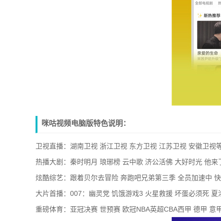
咪咕视频电脑版特色说明：
卫视直播：湖南卫视 浙江卫视 东方卫视 江苏卫视 安徽卫视
热播大剧：秦时明月 琅琊榜 云中歌 济公活佛 大好时光 他
炫酷综艺：跟着贝尔去冒险 奔跑吧兄弟第三季 全员加速中 快
大片首播：007：幽灵党 饥饿游戏3 火星救援 坏蛋必须死 夏
重磅体育：亚冠决赛 世预赛 欧冠NBA英超CBA西甲 德甲 意