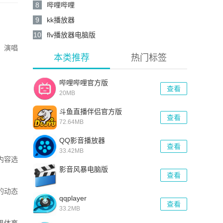
8
哔哩哔哩
9
kk播放器
10
flv播放器电脑版
、演唱
本类推荐
热门标签
哔哩哔哩官方版
查看
20MB
斗鱼直播伴侣官方版
查看
72.64MB
QQ影音播放器
查看
33.42MB
内容选
影音风暴电脑版
查看
的动态
qqplayer
查看
33.2MB