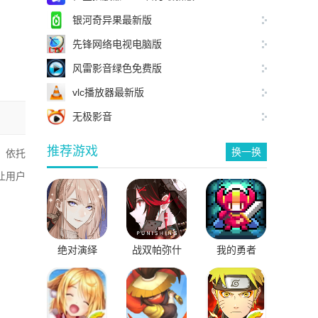
银河奇异果最新版
先锋网络电视电脑版
风雷影音绿色免费版
vlc播放器最新版
无极影音
推荐游戏
换一换
，依托
让用户
绝对演绎
战双帕弥什
我的勇者