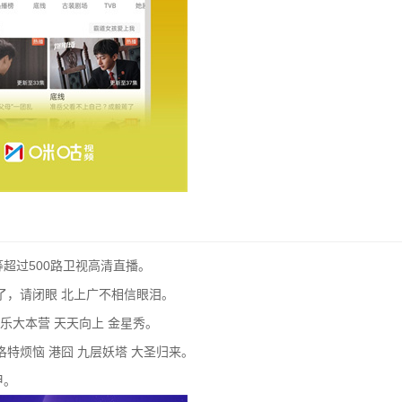
等超过500路卫视高清直播。
来了，请闭眼 北上广不相信眼泪。
乐大本营 天天向上 金星秀。
洛特烦恼 港囧 九层妖塔 大圣归来。
甲。