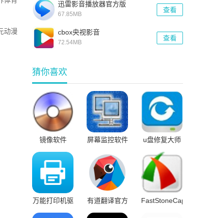
界体育
迅雷影音播放器官方版
查看
67.85MB
元动漫
cbox央视影音
查看
72.54MB
猜你喜欢
镜像软件
屏幕监控软件
u盘修复大师
免费版
免费版
万能打印机驱
有道翻译官方
FastStoneCapture
动
版
截屏软件