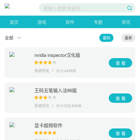
首页
游戏
软件
专题
资讯
全部
最热
最新
nvidia inspector汉化版
查 看
系统优化
大小:445KB
王码五笔输入法86版
查 看
系统优化
大小:532.64KB
显卡超频软件
查 看