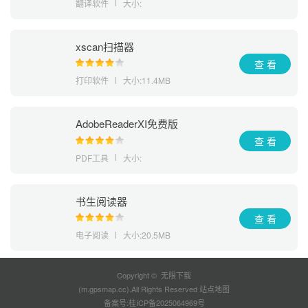
翻译软件
大小:
xscan扫描器
查 看
打印软件
大小:11.4MB
AdobeReaderXI免费版
查 看
PDF工具
大小:
书生阅读器
查 看
电子阅读
大小:20.5MB
Copyright © 无限下载
(m.gpsmap.cc).All Rights Reserved
站点地图
备案号:
桂ICP备2025064969号