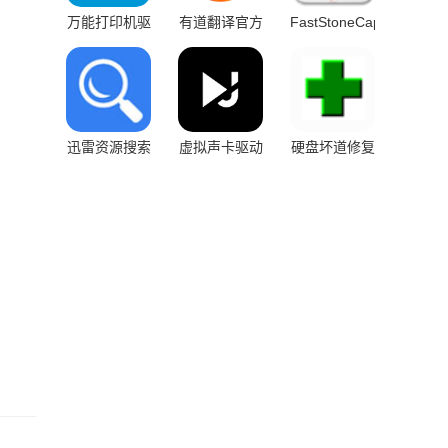
万能打印机驱
有道翻译官方
FastStoneCapture
动
版
截屏软件
迅雷资源搜索
虚拟声卡驱动
硬盘坏道修复
器
工具中文版