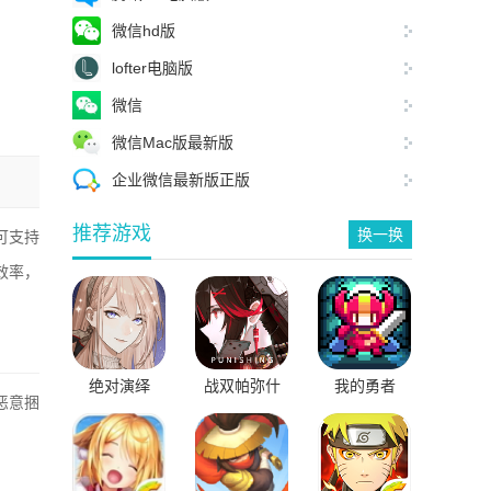
微信hd版
lofter电脑版
微信
微信Mac版最新版
企业微信最新版正版
推荐游戏
换一换
可支持
效率，
绝对演绎
战双帕弥什
我的勇者
恶意捆