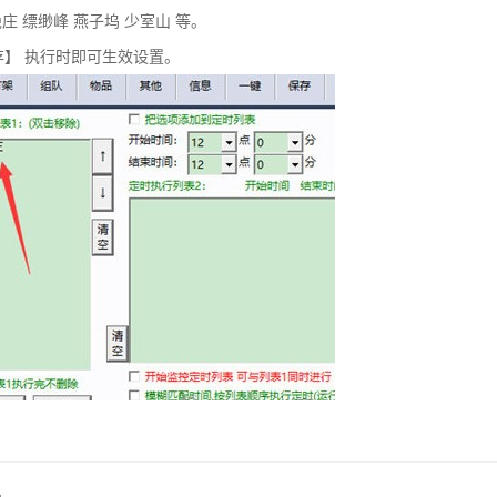
庄 缥缈峰 燕子坞 少室山 等。
存】 执行时即可生效设置。
。