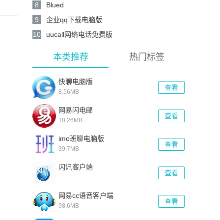
8
Blued
9
企业qq下载电脑版
10
uucall网络电话免费版
本类推荐
热门标签
快聊电脑版
查看
8.56MB
网易闪电邮
查看
10.26MB
imo班聊电脑版
查看
39.7MB
闪讯客户端
查看
网易cc语音客户端
查看
98.6MB