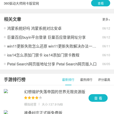
360驱动大师网卡版官网
查看
相关文章
更多+
鸿蒙系统好吗 鸿蒙系统对比安卓
06/12
巨量百应buyin平台登录 巨量百应登录网址分享
06/12
win11更新失败怎么还原 win11更新失败解决办法一览2026
06/11
ios14怎么添加门禁卡 ios14添加门禁卡教程
06/10
Petal Search网页版地址分享 Petal Search网页版入口
06/05
手游排行榜
最新排行
最热排行
评分最高
幻想熔炉失落帝国的世界无限资源版
查 看
模拟经营
大小:137.91MB
堆叠村庄正式版免费版