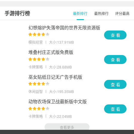
手游排行榜
最新排行
最热排行
评分最高
幻想熔炉失落帝国的世界无限资源版
查 看
模拟经营
大小:137.91MB
堆叠村庄正式版免费版
查 看
卡牌策略
大小:28.68MB
巫女贴纸日记无广告手机版
查 看
休闲益智
大小:195.35MB
动物农场保卫战最新版中文版
查 看
卡牌策略
大小:22.04MB
查看更多