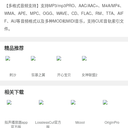
【多格式音频支持】支持MP3/mp3PRO、AAC/AAC+、M4A/MP4、
WMA、APE、MPC、OGG、WAVE、CD、FLAC、RM、TTA、AIF
F、AU等音频格式以及多种MOD和MIDI音乐，支持CUE音轨索引文
件。
精品推荐
刺沙
狂暴之翼
开心宝贝
女神联盟2
相关下载
拟声播放器app
LosslessCut官方
Mcool
OriginPro
官方版
版