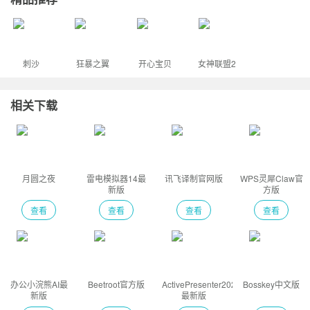
刺沙
狂暴之翼
开心宝贝
女神联盟2
相关下载
月圆之夜
雷电模拟器14最
讯飞译制官网版
WPS灵犀Claw官
新版
方版
查看
查看
查看
查看
办公小浣熊AI最
Beetroot官方版
ActivePresenter2026
Bosskey中文版
新版
最新版