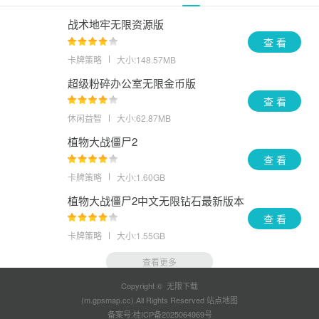
战术地牢无限资源版
查 看
卡牌策略
大小:148.57MB
超级粉碎办公室无限金币版
查 看
休闲益智
大小:62.87MB
植物大战僵尸2
查 看
卡牌策略
大小:1.60GB
植物大战僵尸2中文无限钻石最新版本
查 看
卡牌策略
大小:1.55GB
查看更多
Copyright © 无限下载
(m.gpsmap.cc).All Rights Reserved
站点地图
备案号:
桂ICP备2025064969号