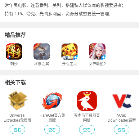
常年囤电影、连载番剧、美剧，搭建私人媒体库的影视爱好者;
持有 115、夸克、光鸭多网盘，资源分散想要统一管理;
精品推荐
刺沙
狂暴之翼
开心宝贝
女神联盟2
相关下载
Universal
FlareGet官方免
啄木鸟下载器官
VCap
Extractors免费版
费版
网版
Downloader最新
版
查看
查看
查看
查看