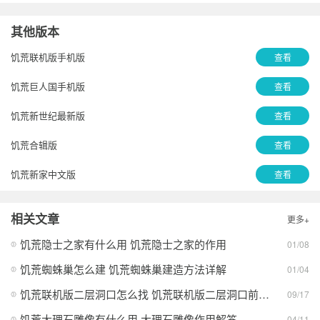
其他版本
饥荒联机版手机版
查看
饥荒巨人国手机版
查看
饥荒新世纪最新版
查看
饥荒合辑版
查看
饥荒新家中文版
查看
饥荒海滩中文版
查看
相关文章
更多+
饥荒新家园内测版
查看
饥荒隐士之家有什么用 饥荒隐士之家的作用
01/08
饥荒海难手机版官方正版
查看
饥荒蜘蛛巢怎么建 饥荒蜘蛛巢建造方法详解
01/04
文字饥荒安卓版
查看
饥荒联机版二层洞口怎么找 饥荒联机版二层洞口前往方法大全
09/17
饥荒大理石雕像有什么用 大理石雕像作用解答
04/11