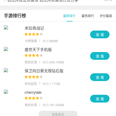
手游排行榜
最新排行
最热排行
评分最高
米拉奇战记
查 看
卡牌策略
大小:88MB
盛世天下手机版
查 看
角色扮演
大小:406.16MB
保卫向日葵无限钻石版
查 看
休闲益智
大小:1.17GB
cherrytale
查 看
角色扮演
大小:181.04MB
查看更多