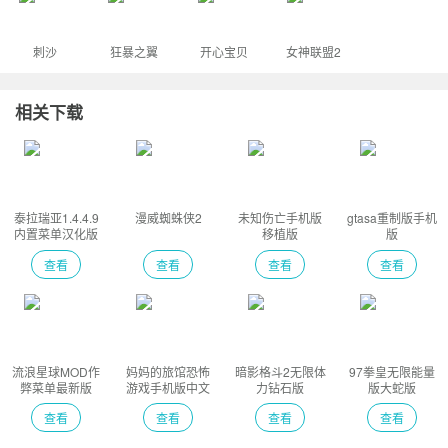
刺沙
狂暴之翼
开心宝贝
女神联盟2
相关下载
泰拉瑞亚1.4.4.9
漫威蜘蛛侠2
未知伤亡手机版
gtasa重制版手机
内置菜单汉化版
移植版
版
查看
查看
查看
查看
流浪星球MOD作
妈妈的旅馆恐怖
暗影格斗2无限体
97拳皇无限能量
弊菜单最新版
游戏手机版中文
力钻石版
版大蛇版
版
查看
查看
查看
查看