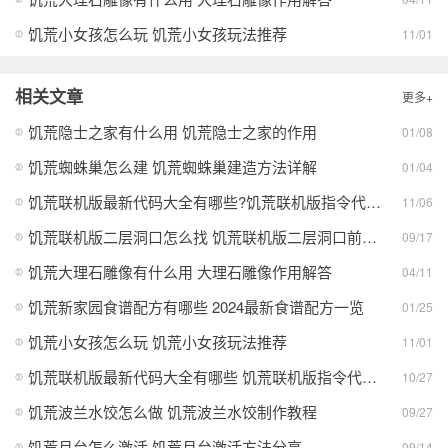
饥荒巨人的统治
查看
饥荒小女孩怎么玩 饥荒小女孩玩法推荐
11/01
饥荒海滩下载苹果最新版
查看
饥荒海滩
查看
相关文章
更多+
饥荒新家园
查看
饥荒隐士之家有什么用 饥荒隐士之家的作用
01/08
饥荒
饥荒蜘蛛巢怎么建 饥荒蜘蛛巢建造方法详解
查看
01/04
饥荒联机版最新代码大全有哪些?饥荒联机版指令代码大全汇总一览
11/06
饥荒巨人国
查看
饥荒联机版二层洞口怎么找 饥荒联机版二层洞口前往方法大全
09/17
饥荒
查看
饥荒大理石雕像有什么用 大理石雕像作用解答
04/11
饥荒手机版中文版
查看
饥荒新家园食谱配方有哪些 2024最新食谱配方一览
01/25
饥荒海滩手机版中文版
查看
饥荒小女孩怎么玩 饥荒小女孩玩法推荐
11/01
饥荒中文版
查看
饥荒联机版最新代码大全有哪些 饥荒联机版指令代码大全2023
10/27
饥荒波兰水饺怎么做 饥荒波兰水饺制作教程
饥荒巨人国正版
查看
09/27
饥荒月台怎么激活 饥荒月台激活方法分享
09/14