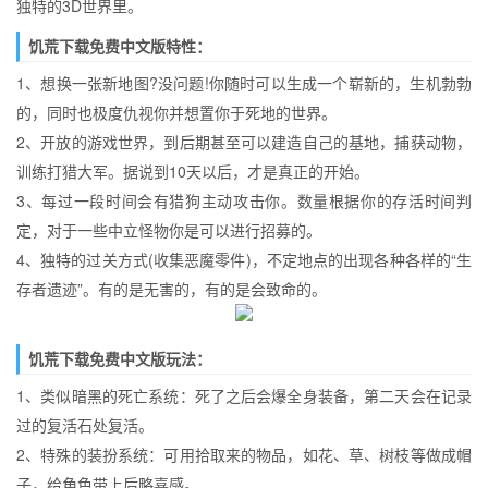
独特的3D世界里。
饥荒下载免费中文版特性：
1、想换一张新地图?没问题!你随时可以生成一个崭新的，生机勃勃
的，同时也极度仇视你并想置你于死地的世界。
2、开放的游戏世界，到后期甚至可以建造自己的基地，捕获动物，
训练打猎大军。据说到10天以后，才是真正的开始。
3、每过一段时间会有猎狗主动攻击你。数量根据你的存活时间判
定，对于一些中立怪物你是可以进行招募的。
4、独特的过关方式(收集恶魔零件)，不定地点的出现各种各样的“生
存者遗迹”。有的是无害的，有的是会致命的。
饥荒下载免费中文版玩法：
1、类似暗黑的死亡系统：死了之后会爆全身装备，第二天会在记录
过的复活石处复活。
2、特殊的装扮系统：可用拾取来的物品，如花、草、树枝等做成帽
子，给角色带上后略喜感。