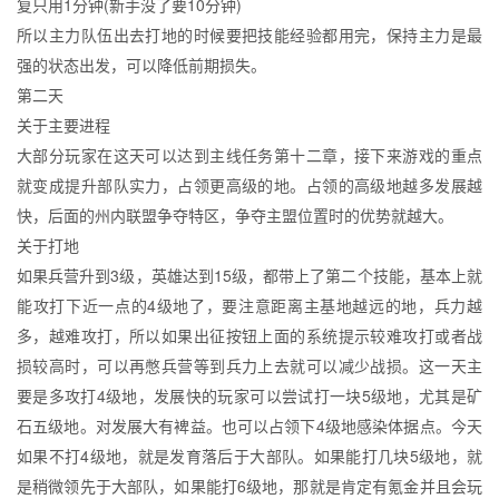
复只用1分钟(新手没了要10分钟)
所以主力队伍出去打地的时候要把技能经验都用完，保持主力是最
强的状态出发，可以降低前期损失。
第二天
关于主要进程
大部分玩家在这天可以达到主线任务第十二章，接下来游戏的重点
就变成提升部队实力，占领更高级的地。占领的高级地越多发展越
快，后面的州内联盟争夺特区，争夺主盟位置时的优势就越大。
关于打地
如果兵营升到3级，英雄达到15级，都带上了第二个技能，基本上就
能攻打下近一点的4级地了，要注意距离主基地越远的地，兵力越
多，越难攻打，所以如果出征按钮上面的系统提示较难攻打或者战
损较高时，可以再憋兵营等到兵力上去就可以减少战损。这一天主
要是多攻打4级地，发展快的玩家可以尝试打一块5级地，尤其是矿
石五级地。对发展大有裨益。也可以占领下4级地感染体据点。今天
如果不打4级地，就是发育落后于大部队。如果能打几块5级地，就
是稍微领先于大部队，如果能打6级地，那就是肯定有氪金并且会玩