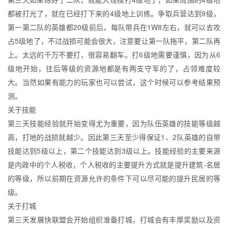
都被打光了，就在已经打下来的4级地上训练。争取兵营达到9级，
第一第二队的英雄都20级前后，每队带兵在1W8左右，就可以去攻
占5级地了，不过战损可能会很大，注意要让第一队拖平，第二队再
上。太远的千万不要打，很容易翻车。打6级地需要谨慎，因为从6
级地开始，往后等级的资源地都是有两支守军的了，占领难度较
大。当然如果有能力的玩家也可以尝试，这个时候可以参考结果预
测。
关于技能
第三天技能经验就开始变得尤为重要，因为队伍英雄的技能等级越
高，打地的战损就越少。因此第三天至少得保证1、2队英雄的自带
技能达到5级以上，第二个技能达到3级以上。技能经验的主要来源
是内政中的个人税收，个人税收的主要提升方式就是提升建筑-名居
的等级，所以前期在资源允许的条件下可以尽可能的提升民居的等
级。
关于打城
第三天发展快联盟会开始组织准备打城，打城会有丰厚奖励以及资