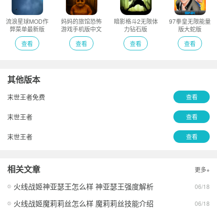
流浪星球MOD作
妈妈的旅馆恐怖
暗影格斗2无限体
97拳皇无限能量
弊菜单最新版
游戏手机版中文
力钻石版
版大蛇版
版
查看
查看
查看
查看
其他版本
末世王者免费
查看
末世王者
查看
末世王者
查看
相关文章
更多+
火线战姬神亚瑟王怎么样 神亚瑟王强度解析
06/18
火线战姬魔莉莉丝怎么样 魔莉莉丝技能介绍
06/18