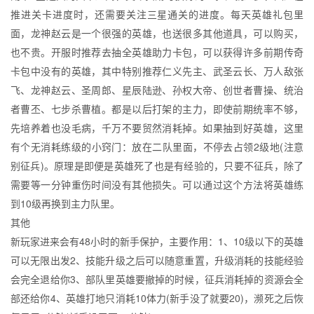
推进关卡进度时，还需要关注三星通关的进度。每天英雄礼包里
面，龙神赵云是一个很强的英雄，也送很多其他道具，可以购买，
也不贵。开服时推荐去抽全英雄助力卡包，可以获得许多前期传奇
卡包中没有的英雄，其中特别推荐仁义先主、武圣云长、万人敌张
飞、龙神赵云、圣周郎、星辰陆逊、孙权大帝、创世者曹操、统治
者曹丕、七步杀曹植。都是以后打架的主力，即使前期统率不够，
先培养着也没毛病，千万不要贸然消耗掉。如果抽到好英雄，这里
有个无消耗练级的小窍门：放在二队里面，不停去占领2级地(注意
别征兵)。原理是即便是英雄死了也是有经验的，只要不征兵，除了
需要等一分钟重伤时间没有其他损失。可以通过这个方法将英雄练
到10级再换到主力队里。
其他
新玩家进来会有48小时的新手保护，主要作用：1、10级以下的英雄
可以无限出发2、技能升级之后可以随意重置，升级消耗的技能经验
会完全退给你3、部队里英雄要撤掉的时候，征兵消耗掉的资源会全
部还给你4、英雄打地只消耗10体力(新手没了就要20)，濒死之后恢