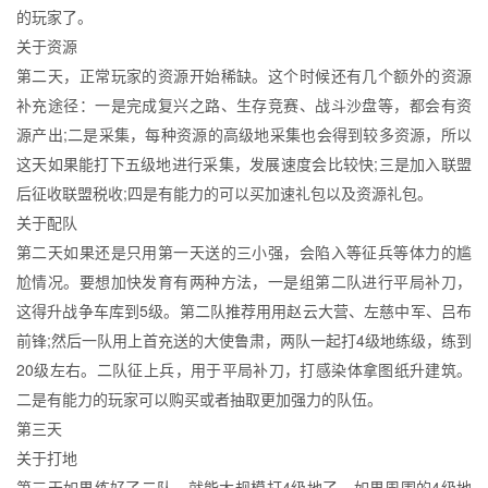
的玩家了。
关于资源
第二天，正常玩家的资源开始稀缺。这个时候还有几个额外的资源
补充途径：一是完成复兴之路、生存竞赛、战斗沙盘等，都会有资
源产出;二是采集，每种资源的高级地采集也会得到较多资源，所以
这天如果能打下五级地进行采集，发展速度会比较快;三是加入联盟
后征收联盟税收;四是有能力的可以买加速礼包以及资源礼包。
关于配队
第二天如果还是只用第一天送的三小强，会陷入等征兵等体力的尴
尬情况。要想加快发育有两种方法，一是组第二队进行平局补刀，
这得升战争车库到5级。第二队推荐用用赵云大营、左慈中军、吕布
前锋;然后一队用上首充送的大使鲁肃，两队一起打4级地练级，练到
20级左右。二队征上兵，用于平局补刀，打感染体拿图纸升建筑。
二是有能力的玩家可以购买或者抽取更加强力的队伍。
第三天
关于打地
第三天如果练好了二队，就能大规模打4级地了，如果周围的4级地