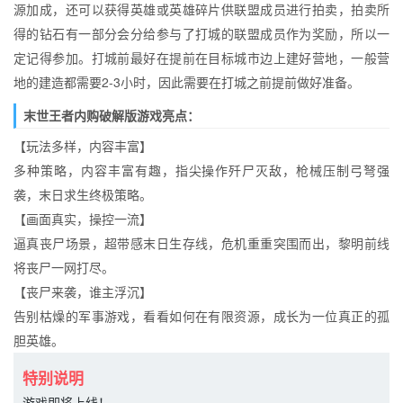
源加成，还可以获得英雄或英雄碎片供联盟成员进行拍卖，拍卖所
得的钻石有一部分会分给参与了打城的联盟成员作为奖励，所以一
定记得参加。打城前最好在提前在目标城市边上建好营地，一般营
地的建造都需要2-3小时，因此需要在打城之前提前做好准备。
末世王者内购破解版游戏亮点：
【玩法多样，内容丰富】
多种策略，内容丰富有趣，指尖操作歼尸灭敌，枪械压制弓弩强
袭，末日求生终极策略。
【画面真实，操控一流】
逼真丧尸场景，超带感末日生存线，危机重重突围而出，黎明前线
将丧尸一网打尽。
【丧尸来袭，谁主浮沉】
告别枯燥的军事游戏，看看如何在有限资源，成长为一位真正的孤
胆英雄。
特别说明
游戏即将上线！