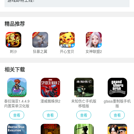
精品推荐
刺沙
狂暴之翼
开心宝贝
女神联盟2
相关下载
泰拉瑞亚1.4.4.9
漫威蜘蛛侠2
未知伤亡手机版
gtasa重制版手机
内置菜单汉化版
移植版
版
查看
查看
查看
查看