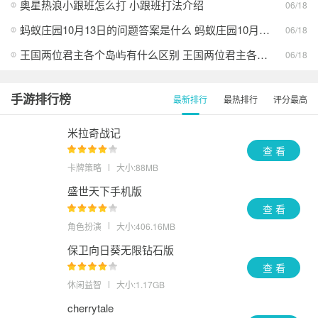
奥星热浪小跟班怎么打 小跟班打法介绍
06/18
蚂蚁庄园10月13日的问题答案是什么 蚂蚁庄园10月13日答案最新分享
06/18
王国两位君主各个岛屿有什么区别 王国两位君主各个岛屿的异同
06/18
手游排行榜
最新排行
最热排行
评分最高
米拉奇战记
查 看
卡牌策略
大小:88MB
盛世天下手机版
查 看
角色扮演
大小:406.16MB
保卫向日葵无限钻石版
查 看
休闲益智
大小:1.17GB
cherrytale