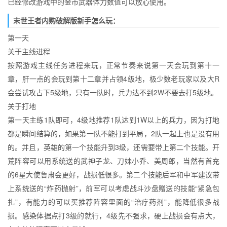
已经修改游戏中的金币武器体力数值可以放心使用。
末世王者内购破解版新手怎么玩：
第一天
关于主线进程
按照游戏主线任务进程来玩，正常节奏来说第一天会玩到第十一
章，肝一点的会玩到第十二章并占领4级地，极少数老玩家以及大R
会尝试攻占下5级地，只有一队时，兵力达不到2W不要去打5级地。
关于打地
第一天主练1队即可，4级地推荐1队达到1W以上的兵力，因为打地
都是瞬间结算的，如果第一队不能打到平局，2队一起上也是没有用
的。并且，英雄的第一个技能升到3级，还需要带上第二个技能。开
荒阵容可以用系统送的武神子龙、刀妹小乔、美周郎，当然有首充
的6星大使鲁肃会更好，战损低很多。第二个技能后军和中军建议带
上系统送的“炸药抛射”，前军可以考虑战斗沙盘赠送的技能“紧急包
扎”，有能力的可以买推荐阵容里面的“治疗药剂”，能降低很多战
损。感染体据点打3级的就行，4级先不强求，硬上战损会有点大，