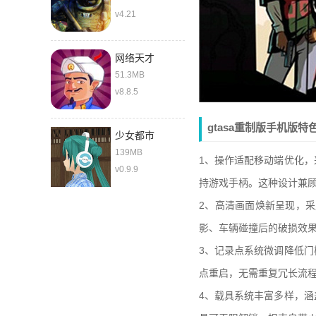
v4.21
网络天才
51.3MB
v8.8.5
gtasa重制版手机版特
少女都市
139MB
1、操作适配移动端优化
v0.9.9
持游戏手柄。这种设计兼
2、高清画面焕新呈现，
影、车辆碰撞后的破损效
3、记录点系统微调降低
点重启，无需重复冗长流
4、载具系统丰富多样，