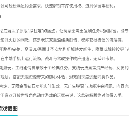
资源可轻松满足约会需求，快速解锁车库使用权、道具保留等福利。
评
彻底解决了原版“挣钱难”的痛点，让玩家无需重复刷任务积累财富，能
验帮派火拼的刺激，还是老玩家重温经典剧情，都能获得极佳的沉浸感。
适配堪称完美，高清3D画面让圣安地列斯城焕发新生，隐藏式触控按键与
测在中端手机上运行流畅，战斗与驾驶操作响应迅速，无延迟卡顿。
长期游玩，主线剧情贯穿数十个经典任务，支线玩法涵盖资产经营、女友约
坏玩法，搭配无限资源带来的随心体验，游戏耐玩度远超同类作品。
得肯定，无限金币钻石功能实时生效，无广告弹窗与功能冲突问题。内容完
对于喜欢开放世界角色动作游戏的玩家来说，这款破解版绝对值得入手。
版游戏截图