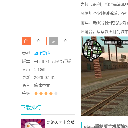
为核心福利，融合高清3
风情的圣安地列斯城，在
偷车、劫案等操作挑战秩
环境音，从帮派火拼到城
0
0
类型：
动作冒险
版本：
v4.88.71 无限金币版
大小：
1.1GB
更新：
2026-07-31
语言：
简体中文
等级：
下载排行
网络天才中文版
gtasa重制版手机版简