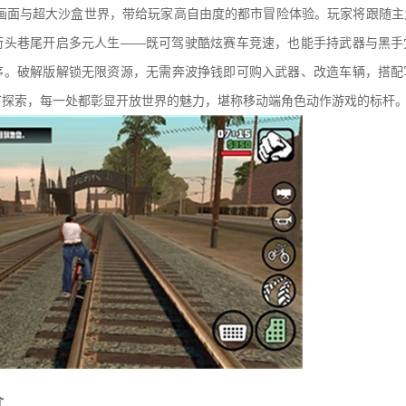
D画面与超大沙盒世界，带给玩家高自由度的都市冒险体验。玩家将跟随主
街头巷尾开启多元人生——既可驾驶酷炫赛车竞速，也能手持武器与黑手
序。破解版解锁无限资源，无需奔波挣钱即可购入武器、改造车辆，搭配
市探索，每一处都彰显开放世界的魅力，堪称移动端角色动作游戏的标杆
介