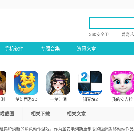
360安全卫士
爱奇艺
手机软件
专题合集
资讯文章
伴测
梦幻西游3D
一梦江湖
钢琴块2
我的安吉拉
卓版
公测版
戏截图
相关下载
相关文章
经典IP焕新的角色动作游戏，作为圣安地列斯重制版的破解版移动端作