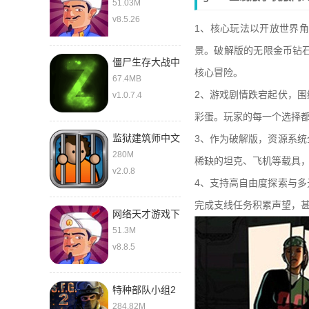
51.03M
v8.5.26
1、核心玩法以开放世界
景。破解版的无限金币钻
僵尸生存大战中
核心冒险。
文版
67.4MB
2、游戏剧情跌宕起伏，
v1.0.7.4
彩蛋。玩家的每一个选择
监狱建筑师中文
3、作为破解版，资源系
280M
稀缺的坦克、飞机等载具
v2.0.8
4、支持高自由度探索与
完成支线任务积累声望，
网络天才游戏下
载中文版
51.3M
v8.8.5
特种部队小组2
最新版
284.82M