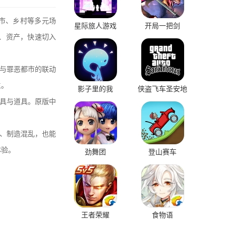
市、乡村等多元场
星际旅人游戏
开局一把剑
、资产，快速切入
与罪恶都市的联动
生。
影子里的我
侠盗飞车圣安地
列斯
具与道具。原版中
。
、制造混乱，也能
体验。
劲舞团
登山赛车
王者荣耀
食物语