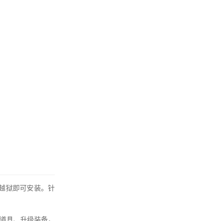
或越狱即可安装。针
道具、升级装备，