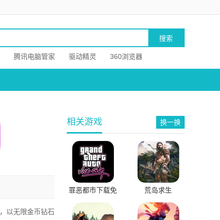
腾讯电脑管家
驱动精灵
360浏览器
相关游戏
换一换
罪恶都市下载免
荒岛求生
费入口手机版
品，以无限金币钻石