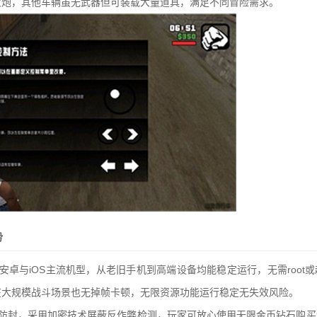
火炮，其他车辆虽无武器但可装载大量道具，满足不同冒险需求。
势
安卓与iOS主流机型，从老旧手机到高端设备均能稳定运行，无需root
在大规模战斗场景也无掉帧卡顿，无限资源功能运行稳定无失效风险。
全防封，采用加密技术屏蔽反作弊检测，玩家可放心使用无限金币钻石购买