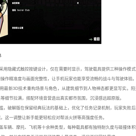
色
，采用隐藏式触控按键设计，仅在需要时显示，驾驶载具提供三种操作模式
顾操作精准度与画面完整性，让手机玩家也能享受流畅的战斗与驾驶体验
采用最新3D技术重构场景与角色，从建筑细节到人物神态都更显写实。阳
果等细节拉满，搭配环境音营造出真实都市氛围，沉浸感远超原版。
门槛，破解版在保留经典玩法的基础上，优化了任务记录机制，玩家失败后
程。这一调整让新手能更轻松应对帮派火拼等高强度任务。
涵盖车辆、摩托、飞机等十余种类型，每种载具都有独特耐久度与碰撞体积