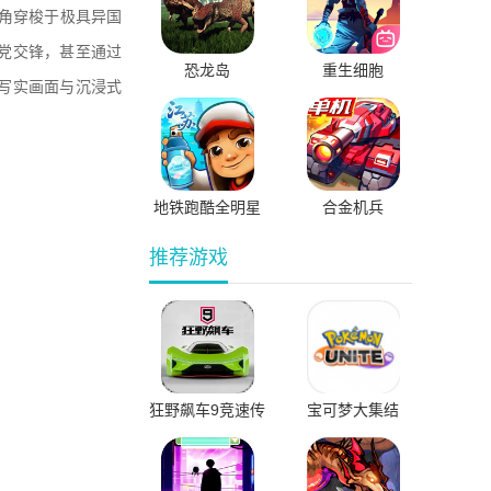
角穿梭于极具异国
党交锋，甚至通过
恐龙岛
重生细胞
写实画面与沉浸式
。
地铁跑酷全明星
合金机兵
版本内置菜单版
推荐游戏
狂野飙车9竞速传
宝可梦大集结
奇国际服直装版