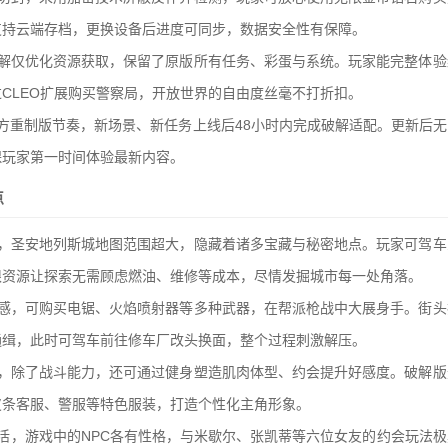
支持云端存档，更换设备后进度可同步，数据安全性有保障。
破解仅优化资源获取，保留了原版所有任务、彩蛋与系统。玩家能完整体验
CLEO扩展购买警察局，开放世界的自由度丝毫不打折扣。
方重制版节奏，新场景、新任务上线后48小时内完成破解适配。更新后
保玩家第一时间体验最新内容。
点
满，圣安地列斯城地图范围超大，隐藏着诸多宝藏与秘密地点。玩家可驾车
限资源让探索无需顾虑燃油、维修等成本，尽情发掘城市每一处角落。
爽感，可购买电锯、火焰喷射器等多种武器，在帮派枪战中大展身手。街头
通缉，此时可驾车前往修车厂改头换面，整个过程刺激解压。
元，除了战斗能力，还可通过健身塑造肌肉体型、约会提升好感度。破解版
皮条客服、警服等特色服装，打造个性化主角形象。
活，游戏中的NPC各有性格，与米歇尔、张凯蒂等六位女友的约会玩法