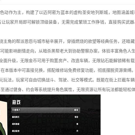
角色动作为主，构建了以迈阿密为蓝本的虚构圣安地列斯城，地图涵盖城
石让玩家开局即可解锁顶级装备，无需完成繁琐工作挣钱，直接购买武器
围绕主角的帮派恩怨与城市秘辛展开，穿插燃烧的欲望等经典任务，还暗藏
都可能影响剧情走向，从暗杀黑帮老大到协助警察办案，体验丰富角色人
统全面升级，无限金币可用于购置房产、改造车辆，无限钻石能解锁稀有载
，在本版本中可直接兑换，搭配维修站免费修复功能，彻底摆脱资源束缚
多元玩法，玩家可自由切换战斗、驾驶、社交等模式。既能在街上拦截车辆
甚至通过健身、约会等系统提升角色属性，无限资源让所有玩法都能轻松