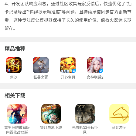
4、开发团队响应积极，通过社区收集玩家反馈后，快速优化了“抽
卡记录导出”“羁绊提示精准度”等问题，且持续承诺同步官方更新节
奏，这种专注度让模拟器保持了长久的使用价值，值得火影迷长期
留存。
精品推荐
刺沙
狂暴之翼
开心宝贝
女神联盟2
相关下载
重生细胞破解版
提灯与地下城
光与影33号远征
骑兵冲突
内置修改器版
队