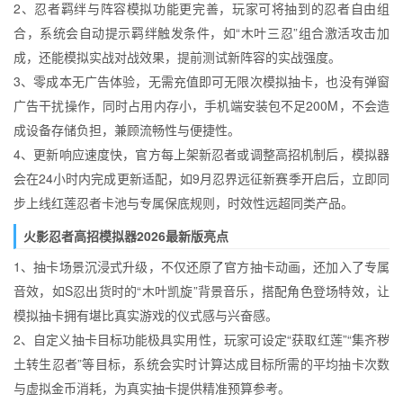
2、忍者羁绊与阵容模拟功能更完善，玩家可将抽到的忍者自由组
合，系统会自动提示羁绊触发条件，如“木叶三忍”组合激活攻击加
成，还能模拟实战对战效果，提前测试新阵容的实战强度。
3、零成本无广告体验，无需充值即可无限次模拟抽卡，也没有弹窗
广告干扰操作，同时占用内存小，手机端安装包不足200M，不会造
成设备存储负担，兼顾流畅性与便捷性。
4、更新响应速度快，官方每上架新忍者或调整高招机制后，模拟器
会在24小时内完成更新适配，如9月忍界远征新赛季开启后，立即同
步上线红莲忍者卡池与专属保底规则，时效性远超同类产品。
火影忍者高招模拟器2026最新版亮点
1、抽卡场景沉浸式升级，不仅还原了官方抽卡动画，还加入了专属
音效，如S忍出货时的“木叶凯旋”背景音乐，搭配角色登场特效，让
模拟抽卡拥有堪比真实游戏的仪式感与兴奋感。
2、自定义抽卡目标功能极具实用性，玩家可设定“获取红莲”“集齐秽
土转生忍者”等目标，系统会实时计算达成目标所需的平均抽卡次数
与虚拟金币消耗，为真实抽卡提供精准预算参考。