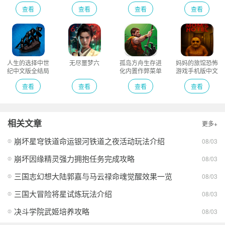
查看
查看
查看
查看
人生的选择中世
无尽噩梦六
孤岛方舟生存进
妈妈的旅馆恐怖
纪中文版全结局
化内置作弊菜单
游戏手机版中文
版
MOD
版
查看
查看
查看
查看
相关文章
更多+
崩坏星穹铁道命运银河铁道之夜活动玩法介绍
08/03
崩坏因缘精灵强力拥抱任务完成攻略
08/03
三国志幻想大陆郭嘉与马云禄命魂觉醒效果一览
08/03
三国大冒险将星试炼玩法介绍
08/03
决斗学院武姬培养攻略
08/03