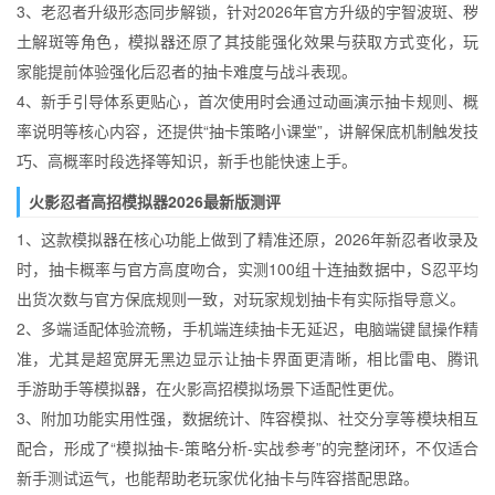
3、老忍者升级形态同步解锁，针对2026年官方升级的宇智波斑、秽
土解斑等角色，模拟器还原了其技能强化效果与获取方式变化，玩
家能提前体验强化后忍者的抽卡难度与战斗表现。
4、新手引导体系更贴心，首次使用时会通过动画演示抽卡规则、概
率说明等核心内容，还提供“抽卡策略小课堂”，讲解保底机制触发技
巧、高概率时段选择等知识，新手也能快速上手。
火影忍者高招模拟器2026最新版测评
1、这款模拟器在核心功能上做到了精准还原，2026年新忍者收录及
时，抽卡概率与官方高度吻合，实测100组十连抽数据中，S忍平均
出货次数与官方保底规则一致，对玩家规划抽卡有实际指导意义。
2、多端适配体验流畅，手机端连续抽卡无延迟，电脑端键鼠操作精
准，尤其是超宽屏无黑边显示让抽卡界面更清晰，相比雷电、腾讯
手游助手等模拟器，在火影高招模拟场景下适配性更优。
3、附加功能实用性强，数据统计、阵容模拟、社交分享等模块相互
配合，形成了“模拟抽卡-策略分析-实战参考”的完整闭环，不仅适合
新手测试运气，也能帮助老玩家优化抽卡与阵容搭配思路。