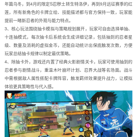
年篇乌冬，到4月的限定S忍秽土转生特洛伊，再到9月远征赛季的红
莲，所有新角色的卡牌立绘、技能描述都与官方保持一致，玩家能
提前一睹新忍者的外观与能力特点。
3、核心玩法围绕抽卡模拟与策略规划展开，玩家可自由选择单抽、
十连抽模式，每次抽卡后系统会生成详细记录，包括抽到的忍者星
级、数量及消耗的虚拟金币，还能自动统计出保底触发次数，方便
玩家总结抽卡规律以制定最优策略。
4、除抽卡外，游戏还内置了经典火影剧情关卡，玩家可使用抽到的
忍者参与剧情战斗，重温木叶崩坏计划、忍界大战等名场面。战斗
中需根据敌人属性搭配卡牌阵容，触发羁绊效果提升战力，让模拟
体验更具策略性与代入感。