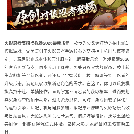
火影忍者高招模拟器2026最新版
是一款专为火影迷打造的抽卡辅助
模拟游戏，完美复刻了火影忍者手游核心的高招抽卡机制与概率设
定，让玩家能零成本体验原汁原味的卡牌获取乐趣。游戏紧跟2026
年官方更新节奏，同步收录了红莲、照美冥忍界大战形态、秽土转
生次郎坊等全新忍者，还还原了宇智波斑、秽土解斑等经典忍者的
升级形态，满足玩家收集新老角色的需求。在这里，你可以反复模
拟高招十连、单抽操作，直观掌握不同忍者的获取概率，进而规划
真实游戏中的抽卡策略，避免资源浪费。同时，游戏搭载了优化后
的运行引擎，适配手机与电脑多端，搭配原汁原味的火影场景音效
与日系画风，无论是想测试抽卡运气、演练阵容搭配，还是重温经
典剧情，都能获得沉浸式体验，堪称火影玩家必备的策略辅助工
具。