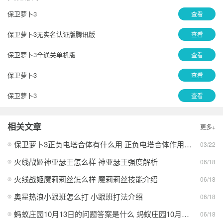
保卫萝卜3
查看
保卫萝卜3无实名认证版腾讯版
查看
保卫萝卜3全通关单机版
查看
保卫萝卜3
查看
保卫萝卜3
查看
保卫萝卜3
查看
相关文章
更多+
保卫萝卜3单机版
查看
保卫萝卜3正负电塔合体有什么用 正负电塔合体作用介绍
03/22
保卫萝卜3腾讯版
查看
火线战姬神亚瑟王怎么样 神亚瑟王强度解析
06/18
保卫萝卜3免费腾讯版
查看
火线战姬魔莉莉丝怎么样 魔莉莉丝技能介绍
06/18
奥星热浪小跟班怎么打 小跟班打法介绍
06/18
保卫萝卜3免费安卓版
查看
蚂蚁庄园10月13日的问题答案是什么 蚂蚁庄园10月13日答案最新分享
06/18
保卫萝卜3无实名认证版安卓版
查看