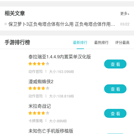
保卫萝卜3
查看
相关文章
更多+
保卫萝卜3
查看
保卫萝卜3正负电塔合体有什么用 正负电塔合体作用介绍
03/22
保卫萝卜3
查看
手游排行榜
最新排行
最热排行
评分最高
泰拉瑞亚1.4.4.9内置菜单汉化版
查 看
动作冒险
大小:163.09MB
漫威蜘蛛侠2
查 看
动作冒险
大小:108.81MB
米拉奇战记
查 看
卡牌策略
大小:88MB
未知伤亡手机版移植版