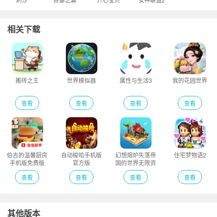
相关下载
搬砖之王
世界模拟器
属性与生活3
我的花园世界
查看
查看
查看
查看
伯吉的温馨厨房
自动梭哈手机版
幻想熔炉失落帝
住宅梦物语2
手机版免费版
官方版
国的世界无限资
源版
查看
查看
查看
查看
其他版本