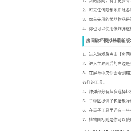
1、新的房间，有了更多令
2、可无任何限制地消除各
3、你首先用的武器物品是
4、你也可以使用像炸弹这
房间破坏模拟器最新版
1、进入游戏后点击【房间
2、进入主界面后的左边是
3、在屏幕中央你会看到
各样的工具。
4、炸弹部分有超多选择比
5、子弹区提供了包括散弹
6、在量子工具里还有一
7、植物图标则是你可以