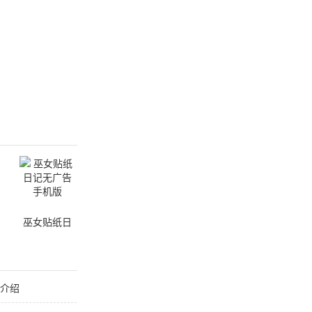
巫女贴纸日
记无广告手
机版
能介绍