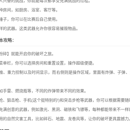
人兴奋的挑战，你就能每次都享受充满挑战的过程。
种房间，如厨房、浴室、客厅等。
锤子，你可以在比赛后自己使用。
样的武器。这类武器允许你很容易摧毁物品。
本攻略：
粉碎】就能开启你的破坏之旅。
菜单栏，你可以选择房间和重置设置，操作超级便捷。
瞄准、重力控制以及时间显示，而右侧则是操作区域，里面有炸弹、子弹、
如手雷、燃烧瓶等，不同的炸弹带来不同的效果。
枪、狙击枪、手机(这个挺特别的!)和突击步枪等武器，你可以根据需要随
些充满创意的武器，例如激光、黑洞、磁铁和飞镖等，每种都能带来不一样
使用的自然灾害工具，比如碎石、地震、龙卷风等，让你的破坏更具震撼力