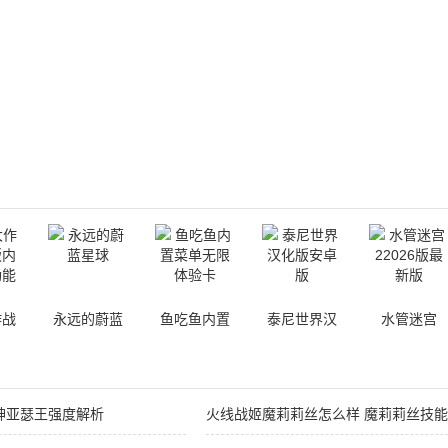
作战
永远的蔚蓝
鱼吃鱼内置
泰尼世界汉
水管迷宫
内置
星球
菜单无限体
化版安卓版
22026版最
能版
验卡
新版
神亚瑟王强度解析
火线战姬魔莉莉丝怎么样 魔莉莉丝技