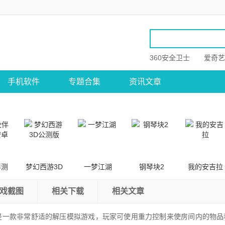
360安全卫士
爱奇艺
手机软件
专题合集
资讯文章
伴测
梦幻西游3D
一梦江湖
钢琴块2
我的安吉拉
卓版
公测版
戏截图
相关下载
相关文章
是一款非常舒适的解压模拟游戏，玩家可使用重力控制来使房间内的物品