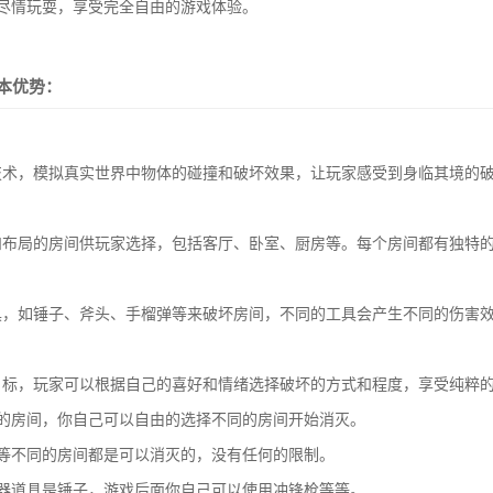
尽情玩耍，享受完全自由的游戏体验。
本优势：
技术，模拟真实世界中物体的碰撞和破坏效果，让玩家感受到身临其境的
和布局的房间供玩家选择，包括客厅、卧室、厨房等。每个房间都有独特
具，如锤子、斧头、手榴弹等来破坏房间，不同的工具会产生不同的伤害
目标，玩家可以根据自己的喜好和情绪选择破坏的方式和程度，享受纯粹
的房间，你自己可以自由的选择不同的房间开始消灭。
等不同的房间都是可以消灭的，没有任何的限制。
器道具是锤子，游戏后面你自己可以使用冲锋枪等等。