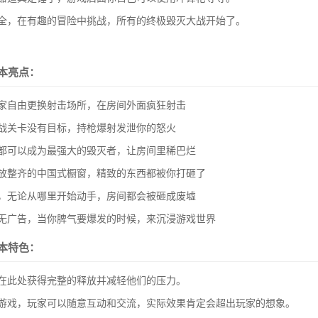
安全，在有趣的冒险中挑战，所有的终极毁灭大战开始了。
本亮点：
家自由更换射击场所，在房间外面疯狂射击
战关卡没有目标，持枪爆射发泄你的怒火
都可以成为最强大的毁灭者，让房间里稀巴烂
放整齐的中国式橱窗，精致的东西都被你打砸了
，无论从哪里开始动手，房间都会被砸成废墟
无广告，当你脾气要爆发的时候，来沉浸游戏世界
本特色：
在此处获得完整的释放并减轻他们的压力。
你游戏，玩家可以随意互动和交流，实际效果肯定会超出玩家的想象。