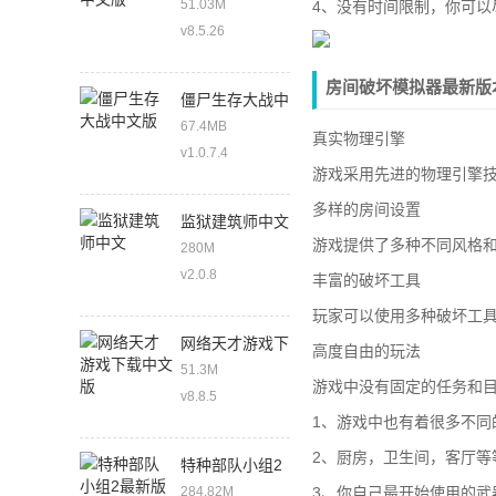
51.03M
4、没有时间限制，你可以
v8.5.26
房间破坏模拟器最新版
僵尸生存大战中
文版
67.4MB
真实物理引擎
v1.0.7.4
游戏采用先进的物理引擎
多样的房间设置
监狱建筑师中文
游戏提供了多种不同风格
280M
v2.0.8
丰富的破坏工具
玩家可以使用多种破坏工
网络天才游戏下
高度自由的玩法
载中文版
51.3M
游戏中没有固定的任务和
v8.8.5
1、游戏中也有着很多不同
2、厨房，卫生间，客厅等
特种部队小组2
最新版
284.82M
3、你自己最开始使用的武