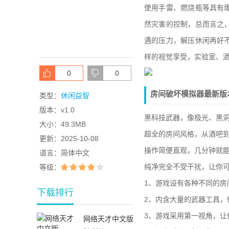
使用手雷、燃烧瓶等具有
然灾害的控制，总而言之
遇的压力，解压休闲再好
样的视觉享受，实验室、酒
0
0
房间破坏模拟器最新版
类型：
休闲益智
版本：
v1.0
黑科技武器，像极光、黑
大小：
49.3MB
超全的房间风格，从酒吧
更新：
2025-10-08
操作简便直观，几分钟就
语言：
简体中文
纯净完全不受干扰，让你
等级：
1、游戏设有各种不同的
下载排行
2、内含大量的武器工具
3、游戏采用第一视角，让
网络天才中文版