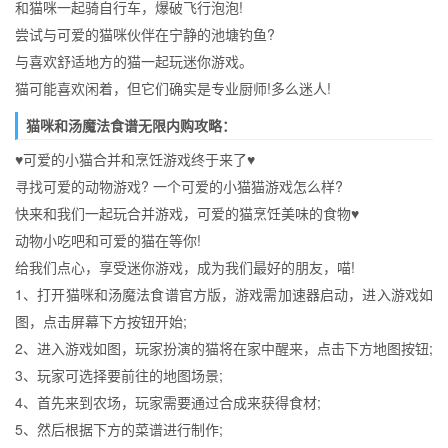
和猫咪一起骑自行车，爆破飞行泡泡!
尝试与可爱的猫咪伙伴在宁静的池塘钓鱼?
与喜欢舒适地方的猫一起玩迷你游戏。
猫可能喜欢闲着，但它们确实是专业厨师!多么迷人!
猫咪和汤魔法食谱无限内购攻略：
♥可爱的小猫合并和烹饪游戏终于来了♥
寻找可爱的动物游戏? 一个可爱的小猫猫游戏怎么样?
快来和我们一起玩合并游戏，可爱的猫烹饪美味的食物♥
动物小吃吧和可爱的猫在等你!
给我们点心，享受迷你游戏，成为我们最好的朋友，喵!
1、打开猫咪和汤魔法食谱官方版，游戏需加速器启动，进入游戏如
图，点击屏幕下方按钮开始;
2、进入游戏如图，玩家扮演的猫将在家中醒来，点击下方地图按钮;
3、玩家可选择要前往的地图场景;
4、首先来到农场，玩家需要通过合成来获得食材;
5、然后根据下方的菜谱进行制作;