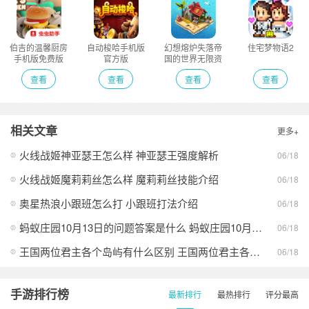
伯吉的温馨厨房
自动梭哈手机版
幻想熔炉失落帝
住宅梦物语2
手机版免费版
官方版
国的世界无限资
源版
查看
查看
查看
查看
相关文章
更多+
火线战姬神亚瑟王怎么样 神亚瑟王强度解析
06/18
火线战姬魔莉莉丝怎么样 魔莉莉丝技能介绍
06/18
奥星热浪小跟班怎么打 小跟班打法介绍
06/18
蚂蚁庄园10月13日的问题答案是什么 蚂蚁庄园10月13日答案最新分享
06/18
王国两位君主各个岛屿有什么区别 王国两位君主各个岛屿的异同
06/18
手游排行榜
最新排行
最热排行
评分最高