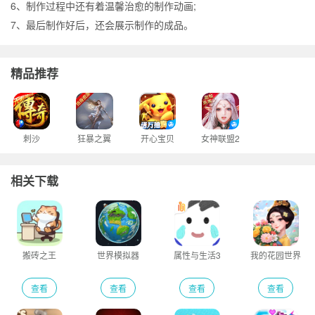
6、制作过程中还有着温馨治愈的制作动画;
7、最后制作好后，还会展示制作的成品。
精品推荐
刺沙
狂暴之翼
开心宝贝
女神联盟2
相关下载
搬砖之王
世界模拟器
属性与生活3
我的花园世界
查看
查看
查看
查看