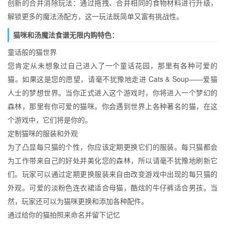
创新的合并消除玩法：通过拖拽、合并相同的食物材料进行升级，
解锁更多的魔法汤配方，这一玩法既简单又富有挑战性。
猫咪和汤魔法食谱无限内购特色：
童话般的猫世界
您肯定从未想象过自己进入了一个童话花园，那里有各种可爱的
猫。如果这是您的愿望，请毫不犹豫地走进 Cats & Soup——爱猫
人士的梦想世界。当你正式进入这个游戏时，你将进入一个梦幻的
森林，那里有你可爱的猫咪。你会遇到世界上各种著名的猫，在这
个游戏中，它们将是你的。
定制猫咪的服装和外观
为了凸显每只猫的个性，你应该定期更换它们的服装。每只猫都会
为工作带来自己的好处并美化您的森林，所以请毫不犹豫地刷新它
们。玩家可以通过定期更换服装来自由改变游戏中出现的每只猫的
外观。可爱的淡粉色连衣裙适合母猫，酷炫的牛仔裤适合男孩。当
然，玩家还可以为猫咪更换和添加各种配件。
通过给你的猫拍照来命名并留下记忆