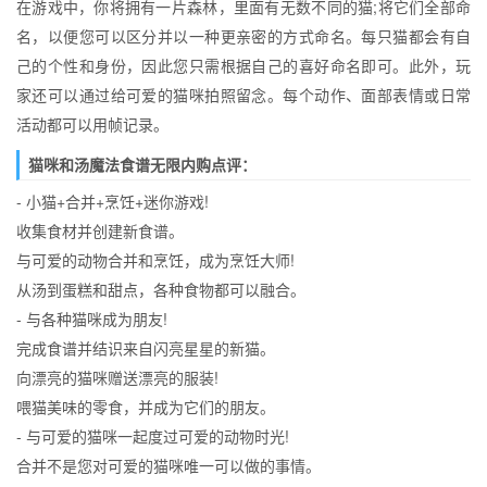
在游戏中，你将拥有一片森林，里面有无数不同的猫;将它们全部命
名，以便您可以区分并以一种更亲密的方式命名。每只猫都会有自
己的个性和身份，因此您只需根据自己的喜好命名即可。此外，玩
家还可以通过给可爱的猫咪拍照留念。每个动作、面部表情或日常
活动都可以用帧记录。
猫咪和汤魔法食谱无限内购点评：
- 小猫+合并+烹饪+迷你游戏!
收集食材并创建新食谱。
与可爱的动物合并和烹饪，成为烹饪大师!
从汤到蛋糕和甜点，各种食物都可以融合。
- 与各种猫咪成为朋友!
完成食谱并结识来自闪亮星星的新猫。
向漂亮的猫咪赠送漂亮的服装!
喂猫美味的零食，并成为它们的朋友。
- 与可爱的猫咪一起度过可爱的动物时光!
合并不是您对可爱的猫咪唯一可以做的事情。