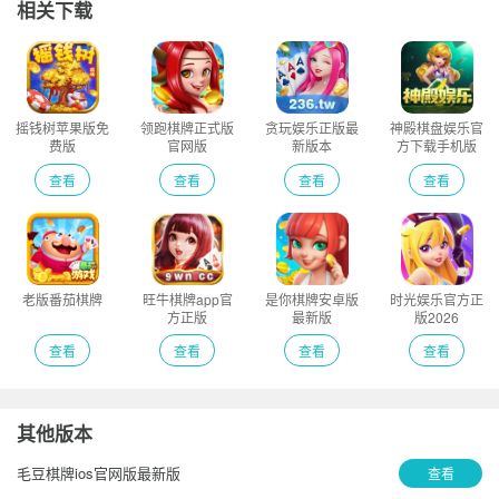
相关下载
摇钱树苹果版免
领跑棋牌正式版
贪玩娱乐正版最
神殿棋盘娱乐官
费版
官网版
新版本
方下载手机版
查看
查看
查看
查看
老版番茄棋牌
旺牛棋牌app官
是你棋牌安卓版
时光娱乐官方正
方正版
最新版
版2026
查看
查看
查看
查看
其他版本
毛豆棋牌ios官网版最新版
查看