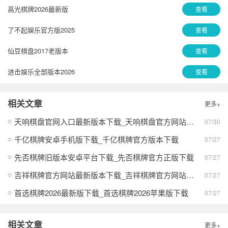
高光棋牌2026最新版
查看
了不起娱乐官方版2025
查看
仙豆棋盘2017老版本
查看
进击娱乐全部版本2026
查看
宝利棋盘新年手机版最新版
查看
相关文章
更多+
盛世2下载安装苹果手机版
查看
天响棋盘官网入口最新版本下载_天响棋盘官方网站入口下载
07/30
口袋川麻最新版作弊安卓版
查看
千亿棋牌安卓手机版下载_千亿棋牌官方版本下载
07/27
艾彼棋牌2023官网版
查看
先否棋牌旧版本安卓平台下载_先否棋牌官方正版下载
07/27
吉祥棋牌官方网站最新版本下载_吉祥棋牌官方网站安卓版下载
07/27
龙舟棋牌2026最新版本
查看
首选棋牌2026最新版下载_首选棋牌2026苹果版下载
07/27
领跑棋牌官方手机版2026
查看
神殿ios最新版本2026
查看
相关文章
更多+