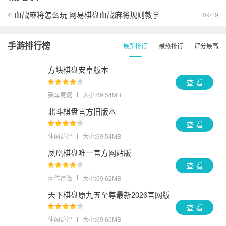
火箭棋牌最新版本2026
查看
血战麻将怎么玩 网易棋盘血战麻将规则教学
09/19
暮雪棋牌ios版官方版
查看
手游排行榜
最新排行
最热排行
评分最高
天威棋牌app官方下载安卓版
查看
方块棋盘安卓版本
乐赢棋牌2026最新版
查看
查 看
王道棋牌200king最新版本
查看
赛车竞速
大小:69.54MB
北斗棋盘官方旧版本
乐途棋盘2026安卓版本
查看
查 看
慕星棋盘官方网站入口手机版
查看
休闲益智
大小:69.54MB
凤凰棋盘唯一官方网站版
星运娱乐最新版本2026
查看
查 看
动作冒险
大小:69.62MB
天下棋盘原九五至尊最新2026官网版
查 看
休闲益智
大小:69.60MB