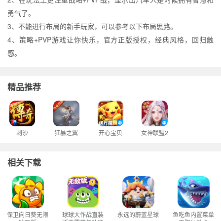
勇气了。
3、不能进行布局的新手玩家，可以参考以下布局思路。
4、策略+PVP游戏让你快乐，官方正版授权，经典风格，回归触
感。
精品推荐
刺沙
狂暴之翼
开心宝贝
女神联盟2
相关下载
保卫向日葵无限
球球大作战直装
永远的蔚蓝星球
鱼吃鱼内置菜单