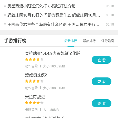
奥星热浪小跟班怎么打 小跟班打法介绍
06/18
蚂蚁庄园10月13日的问题答案是什么 蚂蚁庄园10月13日答案最新分享
06/18
王国两位君主各个岛屿有什么区别 王国两位君主各个岛屿的异同
06/18
手游排行榜
最新排行
最热排行
评分最高
泰拉瑞亚1.4.4.9内置菜单汉化版
查 看
动作冒险
大小:163.09MB
漫威蜘蛛侠2
查 看
动作冒险
大小:108.81MB
米拉奇战记
查 看
卡牌策略
大小:88MB