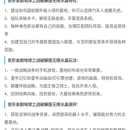
变形金刚地球之战破解版无限水晶特性：
1、建设和巩固抵御外敌入侵的基地，你可以选择汽车人或霸天虎。
2、组队突破关卡，解锁无敌金刚，丰富道具系统。
3、每种角色职业都有自己的技能，合理匹配团队阵容，提高运营效
率
4、创建您自己的专属联盟或加入联盟，与您的朋友竞争并获得各种
奖励。
变形金刚地球之战破解版无限水晶玩法：
1、一款战略战争的手机游戏，基地的布局也非常重要。
2、童年记忆和童年动画由3D引擎创建，游戏的画面、特效和音效。
3、颠覆传统战略，为国王保卫领土，抵抗外来入侵。
4、回到经典风格，找到曾经，大量经典角色即将到来。
变形金刚地球之战破解版无限水晶测评：
1、获取足够的战争资源，进而提高机器人水平，摧毁敌对势力的主
要基地。
2、在玩法上更注重战略+PVP战，显示出汽车人是时候拥有智慧和