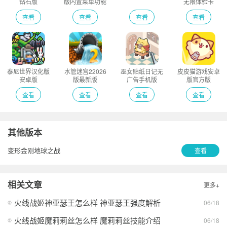
钻石版
版内置菜单功能
无限体验卡
版
查看
查看
查看
查看
泰尼世界汉化版
水管迷宫22026
巫女贴纸日记无
皮皮猫游戏安卓
安卓版
版最新版
广告手机版
版官方版
查看
查看
查看
查看
其他版本
变形金刚地球之战
查看
相关文章
更多+
火线战姬神亚瑟王怎么样 神亚瑟王强度解析
06/18
火线战姬魔莉莉丝怎么样 魔莉莉丝技能介绍
06/18