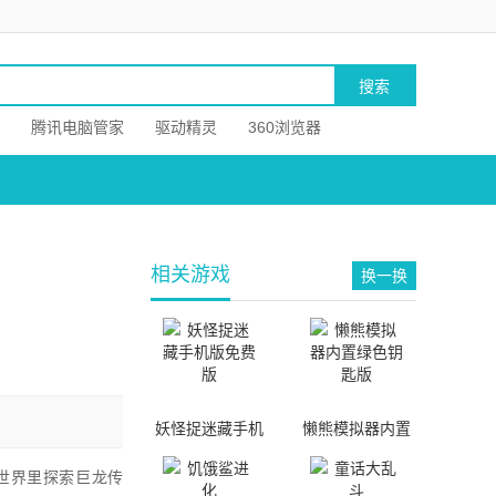
腾讯电脑管家
驱动精灵
360浏览器
相关游戏
换一换
妖怪捉迷藏手机
懒熊模拟器内置
版免费版
绿色钥匙版
世界里探索巨龙传