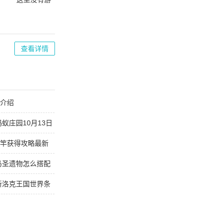
戏错误维度
手机版
查看详情
能介绍
蚁庄园10月13日
鱼竿获得攻略最新
托马圣遗物怎么搭配
最新洛克王国世界条