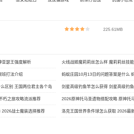
版最
记无广告手
安卓版官方
最新版免费
无限金币钻
机版
版
版
石版
225.61MB
神亚瑟王强度解析
火线战姬魔莉莉丝怎么样 魔莉莉丝技
跟班打法介绍
蚂蚁庄园10月13日的问题答案是什么 蚂
答案最新分享
么区别 王国两位君主各个岛
剑星高级钓鱼竿怎么获得 剑星高级钓
2026
6不朽之旅攻略流派推荐
2026原神托马圣遗物搭配攻略 原神
2026战士魔装选择推荐
洛克王国世界条件球怎么获取 2026
件球获取攻略