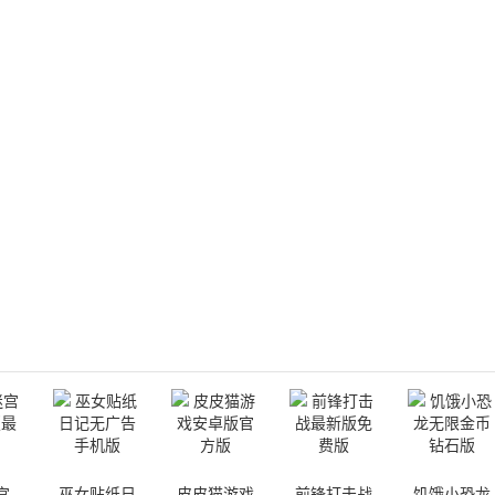
宫
巫女贴纸日
皮皮猫游戏
前锋打击战
饥饿小恐龙