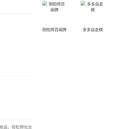
阴阳师百闻牌
多多自走棋
物品，轻松孵化合