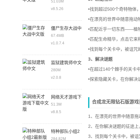
51.03M
v8.5.26
•找到超过500个奇特物
•在漂亮的世界中随意拖动
僵尸生存大战中
•匹配近乎一切东西——植
文版
67.4MB
•匹配生命精华，点击它来
v1.0.7.4
•找到每个关卡中，被诅咒
3、解决谜题
监狱建筑师中文
•在超过140个棘手的关
280M
v2.0.8
•探索隐藏关卡，在你解决
网络天才游戏下
合成龙无限钻石版游戏
载中文版
51.3M
v8.8.5
1、在漂亮的世界中随意拖
2、在你解决谜题的征途上
特种部队小组2
3、找到每个关卡中，被
最新版
284.82M