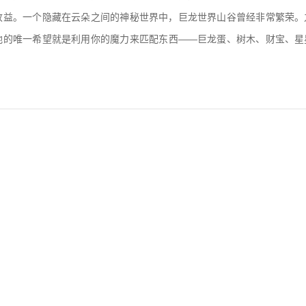
收益。一个隐藏在云朵之间的神秘世界中，巨龙世界山谷曾经非常繁荣。
地的唯一希望就是利用你的魔力来匹配东西——巨龙蛋、树木、财宝、星