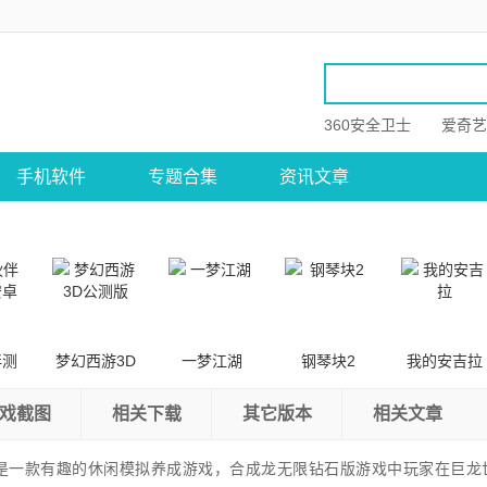
360安全卫士
爱奇艺
手机软件
专题合集
资讯文章
伴测
梦幻西游3D
一梦江湖
钢琴块2
我的安吉拉
卓版
公测版
戏截图
相关下载
其它版本
相关文章
是一款有趣的休闲模拟养成游戏，合成龙无限钻石版游戏中玩家在巨龙