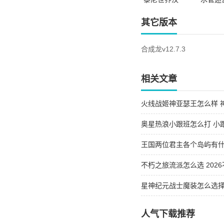
化版安卓版
22026
新版
其它版本
合成龙v12.7.3
相关文章
火线战姬神亚瑟王怎么样 
奥星热浪小跟班怎么打 小
王国两位君主各个岛屿有什
屿的异同
不朽之旅流派怎么选 202
星神纪元战士魔装怎么选择 
人气下载推荐