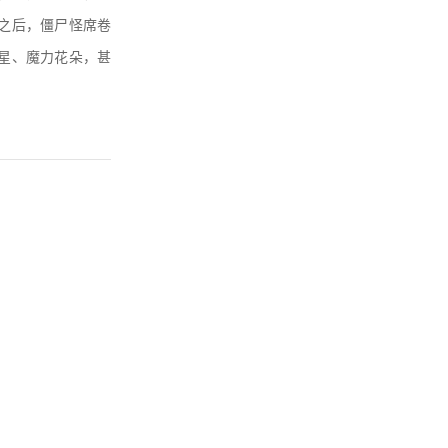
之后，僵尸怪席卷
星、魔力花朵，甚