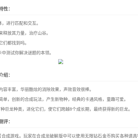
特性：
物体，进行匹配和交互。
来释放其力量，治疗山谷。
它们都找到吗。
关卡中测试你解决谜题的本领。
介绍：
内容丰富，华丽酷炫的消除效果，声效音效很棒。
作简单，创新的合成玩法，产生新物种，经典的卡通风格，童趣可爱。
17种巨龙种类，进化它们，使它们跨越8个成长期，最终获得新的巨龙。
测评：
置合成游戏。玩家在合成龙破解版中可以使用无限钻石金币购买各种道具