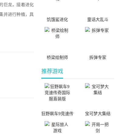
的巨龙，接着进化
集并进行种植，具
饥饿鲨进化
童话大乱斗
桥梁绘制师
拆弹专家
推荐游戏
狂野飙车9竞速传
宝可梦大集结
奇国际服直装版