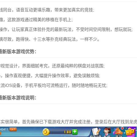
线同台，语音互动更填乐趣，带来更加真实的竞技;
趣，这款游戏通过精美的移植在手机上;
操作，让玩家真正体验扑克的最新玩法，不受时间空间限制，想玩就玩;
漓尽致，跑得快、十三水等扑克经典玩法，一样不少。
装最新版本游戏优势：
视觉设计，界面细腻考究，还原最纯粹的棋盘对战氛围;
，操作直观便捷，大幅提升操作效率，避免误触烦恼;
流iOS设备，手机平板均可流畅运行，随时随地畅玩无忧;
装最新版本游戏说明：
其实很简单，首先确保已下载游戏大厅并完成注册，登录后在大厅找到龙