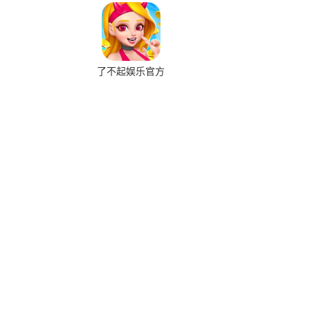
了不起娱乐官方
版2025