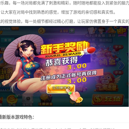
的乐趣，每一场对局都充满了刺激和精彩，随时随地都能投入到紧张的脑
，让大家在对局中找到熟悉的感觉，增加了游戏的亲切感和真实性。
式的视觉体验，每一处细节都经过精心打磨，让玩家仿佛置身于一个真实
装最新版本游戏特色：