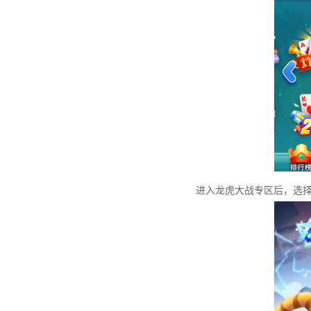
进入龙虎大战专区后，选