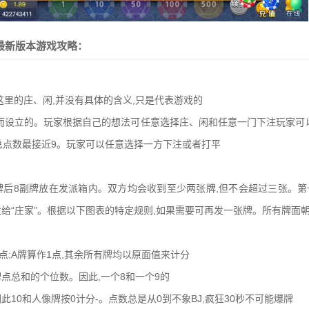
装最新版本游戏攻略：
这里的庄、闲,并没有具体的含义,只是代表游戏的
而设立的。玩家根据自己的想法可任意选择庄、闲和任意一门下注玩家可
)的总点数最接近9。玩家可以任意选择一方下注或者打平
洗牌后8副牌放在发派箱内。双方均会收到至少两张牌,但不会超过三张。
则发给“庄家”。根据以下图表的特定规则,如果需要可再发一张牌。所有牌面
点;A牌算作1点,其余所有牌均以原面值来计分
点总和的个位数。因此,一个8和一个9的
7)因此10和人像牌按0计分-。点数总是从0到不象BJ,疯狂30秒不可能爆牌