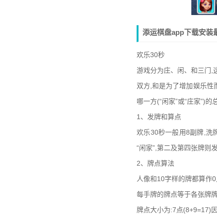
添运棋盘app下载安
欢乐30秒
游戏分为庄、闲、和三门,
双方,和是为了增加娱乐性
哪一方(“闲家”或“庄家”
1、发牌和算点
欢乐30秒一般用8副牌,
“闲家”,第二及第四张牌
2、牌点算法
人像和10字样的牌都算作0
每手牌的牌点等于各张牌牌
牌点大小为:7点(8+9=1