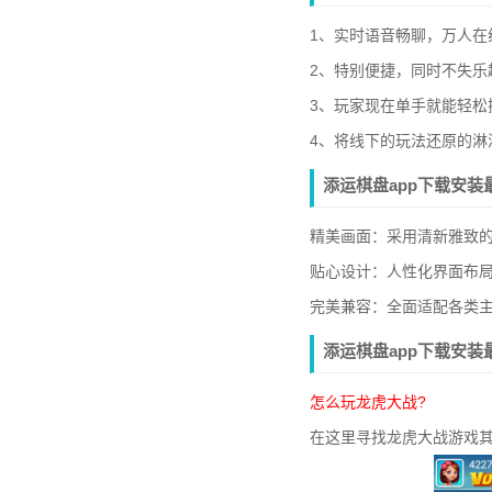
1、实时语音畅聊，万人在
2、特别便捷，同时不失乐
3、玩家现在单手就能轻松
4、将线下的玩法还原的淋
添运棋盘app下载安
精美画面：采用清新雅致的
贴心设计：人性化界面布局
完美兼容：全面适配各类主
添运棋盘app下载安
怎么玩龙虎大战?
在这里寻找龙虎大战游戏