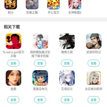
刺沙
狂暴之翼
开心宝贝
女神联盟2
相关下载
To eat a god官方
病娇模拟器汉化
烟雨江湖
武侠历险记
正版
版下载手机版
查看
查看
查看
查看
逐鹿
英雄没有闪
艾塔纪元
女忍者训练师
查看
查看
查看
查看