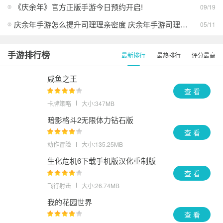
《庆余年》官方正版手游今日预约开启!
09/19
庆余年手游怎么提升司理理亲密度 庆余年手游司理理亲密度提升攻略
05/11
手游排行榜
最新排行
最热排行
评分最高
咸鱼之王
查 看
卡牌策略
大小:347MB
暗影格斗2无限体力钻石版
查 看
动作冒险
大小:135.25MB
生化危机6下载手机版汉化重制版
查 看
飞行射击
大小:26.74MB
我的花园世界
查 看