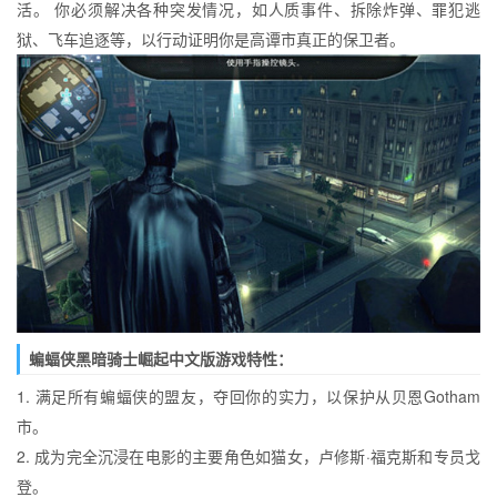
活。 你必须解决各种突发情况，如人质事件、拆除炸弹、罪犯逃
狱、飞车追逐等，以行动证明你是高谭市真正的保卫者。
蝙蝠侠黑暗骑士崛起中文版游戏特性：
1. 满足所有蝙蝠侠的盟友，夺回你的实力，以保护从贝恩Gotham
市。
2. 成为完全沉浸在电影的主要角色如猫女，卢修斯·福克斯和专员戈
登。