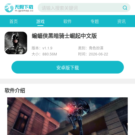
首页
游戏
软件
专题
资讯
蝙蝠侠黑暗骑士崛起中文版
版本：v1.1.9
类别：角色扮演
大小：880.56M
时间：2026-06-22
安卓版下载
软件介绍