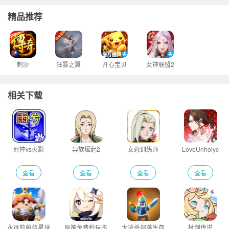
精品推荐
刺沙
狂暴之翼
开心宝贝
女神联盟2
相关下载
死神vs火影
异族崛起2
女忍训练师
LoveUnholyc
查看
查看
查看
查看
永远的蔚蓝星球
原神免费秒玩不
大逃杀部落生存
杖剑传说