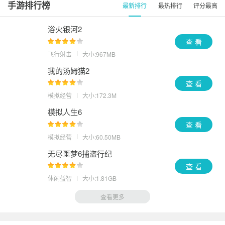
手游排行榜
最新排行
最热排行
评分最高
浴火银河2
查 看
飞行射击
大小:967MB
我的汤姆猫2
查 看
模拟经营
大小:172.3M
模拟人生6
查 看
模拟经营
大小:60.50MB
无尽噩梦6捕盗行纪
查 看
休闲益智
大小:1.81GB
查看更多