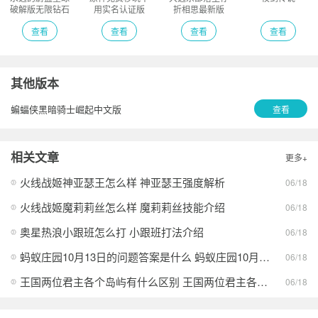
破解版无限钻石
用实名认证版
折相思最新版
版
查看
查看
查看
查看
其他版本
蝙蝠侠黑暗骑士崛起中文版
查看
相关文章
更多+
火线战姬神亚瑟王怎么样 神亚瑟王强度解析
06/18
火线战姬魔莉莉丝怎么样 魔莉莉丝技能介绍
06/18
奥星热浪小跟班怎么打 小跟班打法介绍
06/18
蚂蚁庄园10月13日的问题答案是什么 蚂蚁庄园10月13日答案最新分享
06/18
王国两位君主各个岛屿有什么区别 王国两位君主各个岛屿的异同
06/18