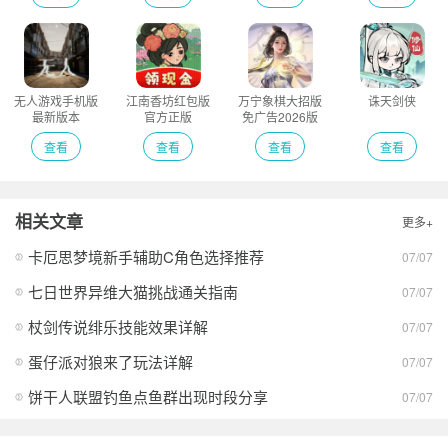
无人游戏手机版
江南香坊红包版
万宁象棋大招版
诛天剑侠
最新版本
官方正版
免广告2026版
查看
查看
查看
查看
相关文章
更多+
卡厄思梦境新手辅助C角色选择推荐
07/07
七日世界异维大猫挑战通关指南
07/07
杖剑传说绯乐技能效果详解
07/07
蛋仔派对狼来了玩法详解
07/07
饼干人联盟钓鱼点鱼群出现时段分享
07/07