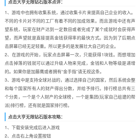
点击大亨无限钻石版本点评：
1、游戏中也拥有收集系统，通过收集卡片来提高自己企业的收入。
不同的卡片对不同的工厂有着不同的加成效果。而且游戏中还有声
望系统，玩家在财产达到一定数目或者完成了某个成就时会获得声
望，而声望就是直接提高金钱获得率的最快方式。因为到了后期点
击屏幕已经无足轻重。所以更多的是发展壮大自己的企业。
2、在游戏的开始，玩家点击屏幕一次，只能获得1块钱。而想增加
点击掉落的钱就可以通过升级人物来完成，金钱和人物等级是递增
的。如果你是加藤鹰或者拥有“金手指”请无视这条。
3、游戏中是支持全球对战的，通过选择自己的国家，然后系统会整
和每个国家所有人的财产得出分数，并给予排行。排行榜总共有三
个分类，一个是个人财产的全球榜，一个是集团(玩家自己组建的帮
派)排行榜，还有就是国家排行榜。
点击大亨无限钻石版本攻略：
1、下载安装完成后进入游戏
2、点击右上角设置按钮