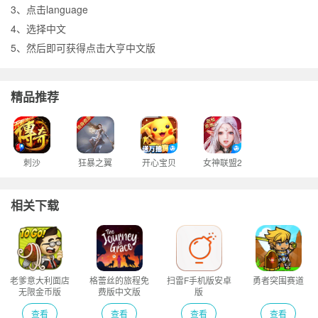
3、点击language
4、选择中文
5、然后即可获得点击大亨中文版
精品推荐
刺沙
狂暴之翼
开心宝贝
女神联盟2
相关下载
老爹意大利面店
格蕾丝的旅程免
扫雷F手机版安卓
勇者突围赛道
无限金币版
费版中文版
版
查看
查看
查看
查看