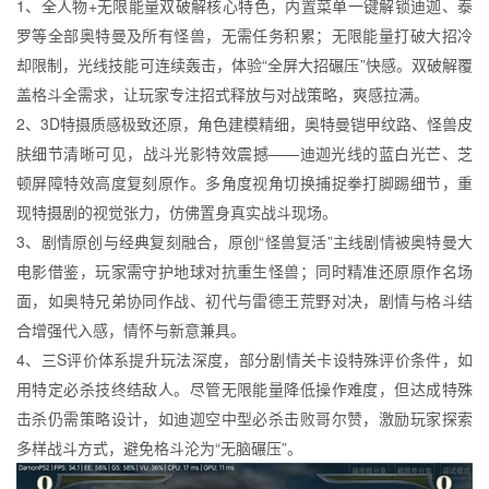
1、全人物+无限能量双破解核心特色，内置菜单一键解锁迪迦、泰
罗等全部奥特曼及所有怪兽，无需任务积累；无限能量打破大招冷
却限制，光线技能可连续轰击，体验“全屏大招碾压”快感。双破解覆
盖格斗全需求，让玩家专注招式释放与对战策略，爽感拉满。
2、3D特摄质感极致还原，角色建模精细，奥特曼铠甲纹路、怪兽皮
肤细节清晰可见，战斗光影特效震撼——迪迦光线的蓝白光芒、芝
顿屏障特效高度复刻原作。多角度视角切换捕捉拳打脚踢细节，重
现特摄剧的视觉张力，仿佛置身真实战斗现场。
3、剧情原创与经典复刻融合，原创“怪兽复活”主线剧情被奥特曼大
电影借鉴，玩家需守护地球对抗重生怪兽；同时精准还原原作名场
面，如奥特兄弟协同作战、初代与雷德王荒野对决，剧情与格斗结
合增强代入感，情怀与新意兼具。
4、三S评价体系提升玩法深度，部分剧情关卡设特殊评价条件，如
用特定必杀技终结敌人。尽管无限能量降低操作难度，但达成特殊
击杀仍需策略设计，如迪迦空中型必杀击败哥尔赞，激励玩家探索
多样战斗方式，避免格斗沦为“无脑碾压”。