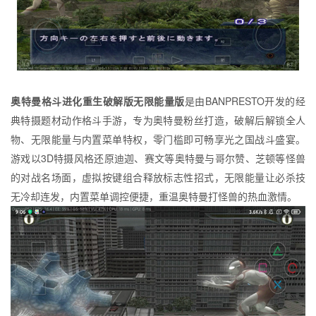
奥特曼格斗进化重生破解版无限能量版
是由BANPRESTO开发的经
典特摄题材动作格斗手游，专为奥特曼粉丝打造，破解后解锁全人
物、无限能量与内置菜单特权，零门槛即可畅享光之国战斗盛宴。
游戏以3D特摄风格还原迪迦、赛文等奥特曼与哥尔赞、芝顿等怪兽
的对战名场面，虚拟按键组合释放标志性招式，无限能量让必杀技
无冷却连发，内置菜单调控便捷，重温奥特曼打怪兽的热血激情。