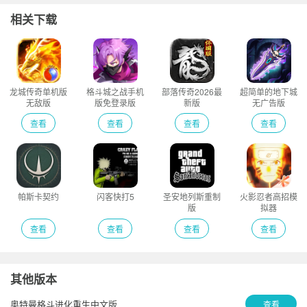
相关下载
龙城传奇单机版
格斗城之战手机
部落传奇2026最
超简单的地下城
无敌版
版免登录版
新版
无广告版
查看
查看
查看
查看
帕斯卡契约
闪客快打5
圣安地列斯重制
火影忍者高招模
版
拟器
查看
查看
查看
查看
其他版本
奥特曼格斗进化重生中文版
查看