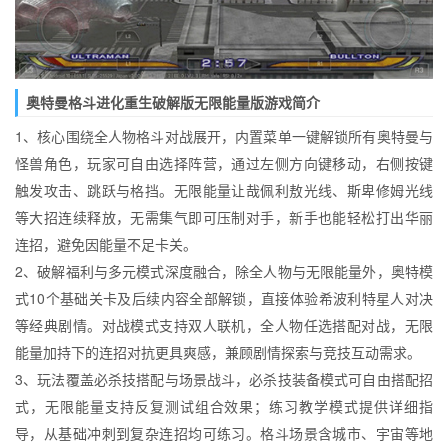
奥特曼格斗进化重生破解版无限能量版游戏简介
1、核心围绕全人物格斗对战展开，内置菜单一键解锁所有奥特曼与
怪兽角色，玩家可自由选择阵营，通过左侧方向键移动，右侧按键
触发攻击、跳跃与格挡。无限能量让哉佩利敖光线、斯卑修姆光线
等大招连续释放，无需集气即可压制对手，新手也能轻松打出华丽
连招，避免因能量不足卡关。
2、破解福利与多元模式深度融合，除全人物与无限能量外，奥特模
式10个基础关卡及后续内容全部解锁，直接体验希波利特星人对决
等经典剧情。对战模式支持双人联机，全人物任选搭配对战，无限
能量加持下的连招对抗更具爽感，兼顾剧情探索与竞技互动需求。
3、玩法覆盖必杀技搭配与场景战斗，必杀技装备模式可自由搭配招
式，无限能量支持反复测试组合效果；练习教学模式提供详细指
导，从基础冲刺到复杂连招均可练习。格斗场景含城市、宇宙等地