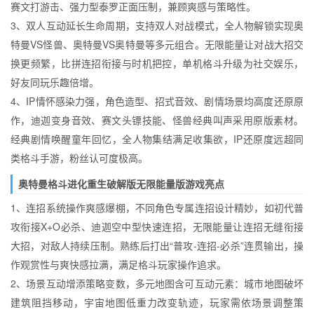
赛文打游击、强力型泰罗正面压制，兼顾爽感与策略性。
3、双人互动延长生命周期，支持双人对战模式，全人物解锁实现奥
特曼VS怪兽、奥特曼VS奥特曼等多元组合。无限能量让对战大招交
换更频繁，比拼连招衔接与时机把控，单机格斗升级为社交娱乐，
好友同玩乐趣倍增。
4、IP情怀感染力强，角色造型、招式音效、剧情场景均高度还原原
作，迪迦变身音效、赛文头镖技能、怪兽经典叫声采用原版素材。
经典剧情唤醒童年回忆，全人物集结满足收集欲，IP还原度远超同
类格斗手游，粉丝认可度极高。
奥特曼格斗进化重生破解版无限能量版游戏亮点
1、连招系统操作爽感爆棚，不同角色专属连招设计精妙，如初代普
攻衔接X+O必杀、迪迦空中型快速连招，无限能量让连招无缝衔接
大招，对敌人持续压制。熟练后打出“普攻-连招-必杀”连贯输出，操
作观赏性与爽快感拉满，满足格斗玩家操作追求。
2、场景互动增添策略变数，多元地图含可互动元素：城市地图破坏
建筑阻挡移动，宇宙地图低重力改变轨迹，玩家需依场景调整策