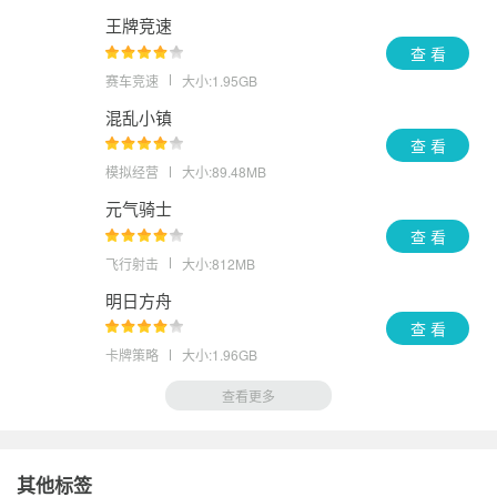
王牌竞速
查 看
赛车竞速
大小:1.95GB
混乱小镇
查 看
模拟经营
大小:89.48MB
元气骑士
查 看
飞行射击
大小:812MB
明日方舟
查 看
卡牌策略
大小:1.96GB
查看更多
其他标签