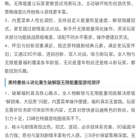
略。无限能量让玩家更敢尝试场景玩法，主动破坏地形创造优势，
策略维度比传统格斗游戏更丰富。
3、内置菜单人性化调控，支持自定义能量恢复速度、解锁隐藏招
式，甚至跳过剧情直达对战。新手开无限能量简化操作，资深玩家
关部分功能挑战原版难度，适配不同水平需求，操作便捷且灵活。
4、怀旧与创新双重满足，既还原特摄剧经典元素，满足老玩家怀
旧；又通过3D升级、连招创新、双人对战，吸引新玩家。全人物与
无限能量福利覆盖各年龄层，无论是童年粉丝还是格斗新玩家，都
能找到乐趣。
奥特曼格斗进化重生破解版无限能量版游戏测评
1、破解福利直击核心痛点，全人物解锁与无限能量彻底解决原版
“解锁难、大招贵”问题，内置菜单操作便捷，福利真实无套路。玩家
无需肝任务即可体验所有内容，尤其对想快速玩遍角色的粉丝，吸
引力十足，口碑在特摄游戏圈居高不下。
2、格斗与剧情表现出色，招式、连招、必杀技体系完善，3D画面冲
击力强；原创与复刻剧情丰富有代入感，三S评价保留策略深度。无