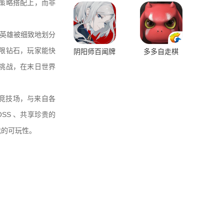
策略搭配上，而非
英雄被细致地划分
限钻石，玩家能快
阴阳师百闻牌
多多自走棋
挑战，在末日世界
存者竞技场，与来自各
SS 、共享珍贵的
戏的可玩性。