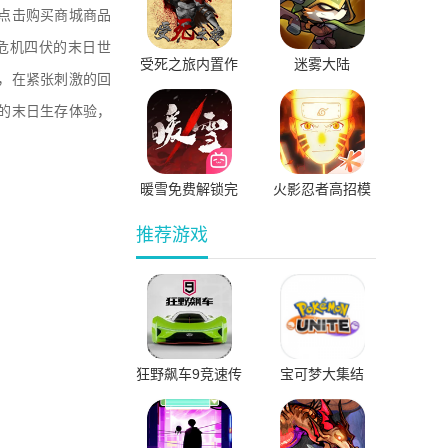
点击购买商城商品
危机四伏的末日世
受死之旅内置作
迷雾大陆
，在紧张刺激的回
弊菜单版
的末日生存体验，
暖雪免费解锁完
火影忍者高招模
整版
拟器
推荐游戏
狂野飙车9竞速传
宝可梦大集结
奇国际服直装版