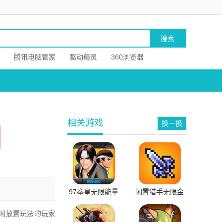
腾讯电脑管家
驱动精灵
360浏览器
相关游戏
换一换
97拳皇无限能量
闲置猎手无限金
版大蛇版
币版
闲放置玩法的玩家