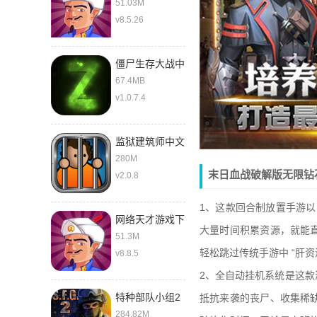
51.03M
v8.5.26
僵尸生存大战中
文版
67.4MB
v1.0.7.4
监狱建筑师中文
280M
末日血战破解版无限钻
v2.0.8
1、这款回合制放置手游以
网络天才游戏下
大量时间积累资源，就能
载中文版
51.3M
轻松跳过传统手游中 “肝
v8.8.5
2、全自动挂机系统是这
特种部队小组2
抵抗来袭的丧尸、收集稀
最新版
284.82M