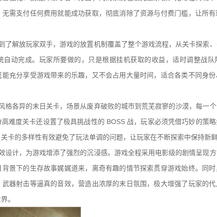
，无需支付任何费用就能成功获取，彻底消除了资源与付费门槛，让所有
做到了解放玩家双手，游戏的放置机制覆盖了整个游戏流程，从关卡探索、
统自动完成。玩家所要做的，只是根据挂机获取的收益，适时调整战队
既能充分享受游戏带来的乐趣，又不会占用大量时间，适合各类不同身份
个风格各异的末日关卡，场景从废弃破败的城市到荒芜寂寥的沙漠，每一个
高难度关卡还设置了极具挑战性的 BOSS 战，玩家必须凭借巧妙的策
，关卡的多样性有效避免了玩法单调的问题，让玩家在不断探索中保持新
音效设计，为游戏增添了强烈的沉浸感。游戏全程采用电影级的剧情呈现方
日背景下的生存故事娓娓道来，离奇有趣的情节探索贯穿游戏始终。同时
、武器射击等逼真的音效，营造出浓厚的末日氛围，极大增强了玩家的代
世界。