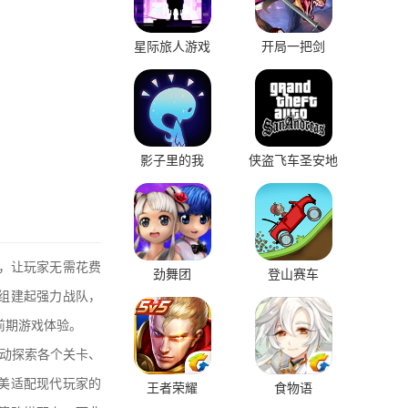
星际旅人游戏
开局一把剑
影子里的我
侠盗飞车圣安地
列斯
能，让玩家无需花费
劲舞团
登山赛车
组建起强力战队，
前期游戏体验。
动探索各个关卡、
美适配现代玩家的
王者荣耀
食物语