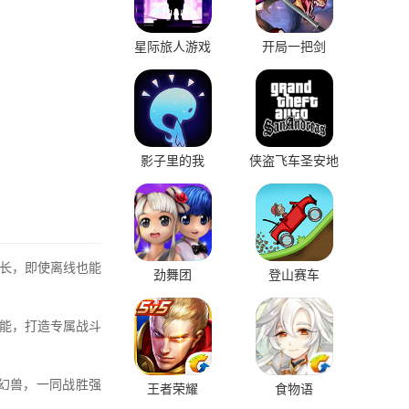
星际旅人游戏
开局一把剑
影子里的我
侠盗飞车圣安地
列斯
长，即使离线也能
劲舞团
登山赛车
能，打造专属战斗
幻兽，一同战胜强
王者荣耀
食物语