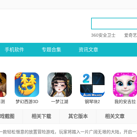
360安全卫士
爱奇艺
手机软件
专题合集
资讯文章
伴测
梦幻西游3D
一梦江湖
钢琴块2
我的安吉拉
卓版
公测版
戏截图
相关下载
其它版本
相关文章
一款轻松惬意的放置冒险游戏，玩家将踏入一片广阔无垠的大陆，开启一