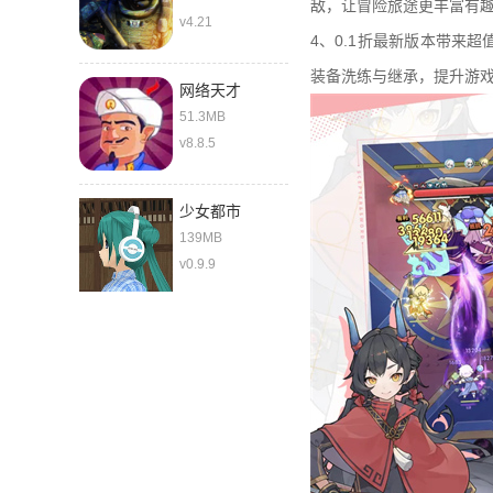
敌，让冒险旅途更丰富有
v4.21
4、0.1折最新版本带来
装备洗练与继承，提升游
网络天才
51.3MB
v8.8.5
少女都市
139MB
v0.9.9