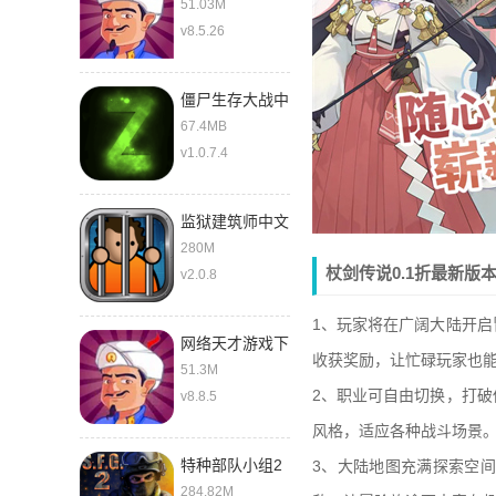
51.03M
v8.5.26
僵尸生存大战中
文版
67.4MB
v1.0.7.4
监狱建筑师中文
280M
杖剑传说0.1折最新版
v2.0.8
1、玩家将在广阔大陆开
网络天才游戏下
收获奖励，让忙碌玩家也
载中文版
51.3M
2、职业可自由切换，打
v8.8.5
风格，适应各种战斗场景
特种部队小组2
3、大陆地图充满探索空
最新版
284.82M