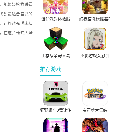
，都能轻松推进冒
找到最适合自己的
蛋仔派对体验服
终极猫咪模拟器2
，让旅途充满未知
最新版
快，在这片奇幻大陆
生存战争野人岛
火影游戏女忍训
练师
推荐游戏
狂野飙车9竞速传
宝可梦大集结
奇国际服直装版