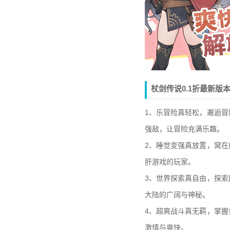
杖剑传说0.1折最新版
1、乐冒险真轻松，邂逅
强敌，让冒险充满乐趣。
2、睡觉变强真放置，窝
肝游戏的玩家。
3、世界探索真自由，探
大陆的广阔与神秘。
4、超爽战斗真无羁，掌
激情与爽快。