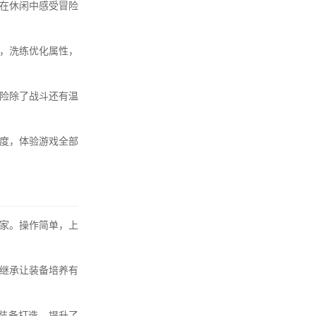
在休闲中感受冒险
，洗练优化属性，
险除了战斗还有温
进度，体验游戏全部
家。操作简单，上
继承让装备培养有
于装备打造，提升了