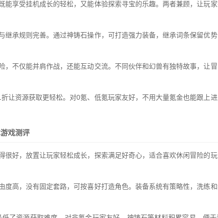
，既能享受挂机成长的轻松，又能体验探索寻宝的乐趣。两者兼顾，让玩家
练与继承规则完善。通过神铸石操作，可打造强力装备，继承词条保留优势
冒险，不仅能并肩作战，还能互动交流。不同伙伴和幻兽有独特故事，让冒
.1折让资源获取更轻松。对0氪、低氪玩家友好，不用大量氪金也能跟上
本游戏测评
合得很好，放置让玩家轻松成长，探索满足好奇心，适合喜欢休闲冒险的玩
自由度高，没有固定套路，可按喜好打造角色。装备系统有策略性，洗练和
，降低了资源获取难度，对非氪金玩家友好。神铸石等材料积累容易，便