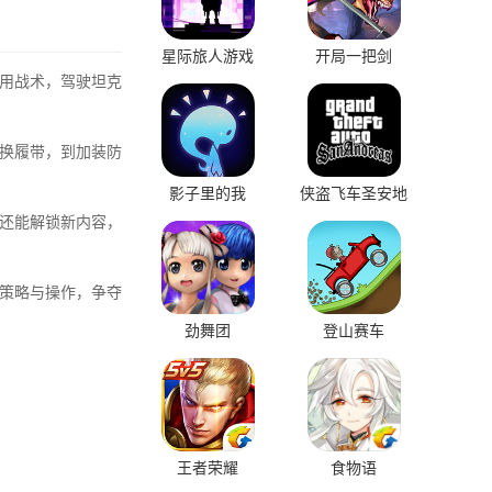
星际旅人游戏
开局一把剑
用战术，驾驶坦克
换履带，到加装防
影子里的我
侠盗飞车圣安地
列斯
还能解锁新内容，
策略与操作，争夺
劲舞团
登山赛车
王者荣耀
食物语