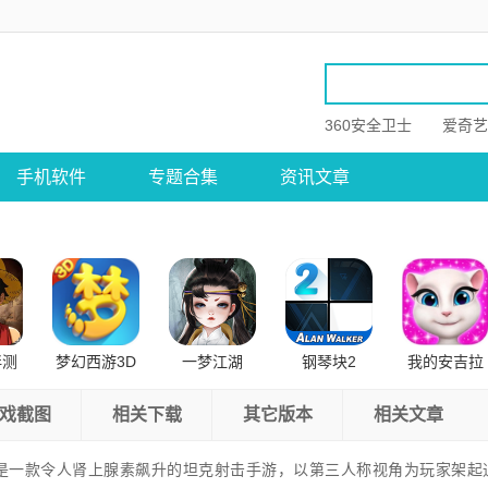
360安全卫士
爱奇艺
手机软件
专题合集
资讯文章
伴测
梦幻西游3D
一梦江湖
钢琴块2
我的安吉拉
卓版
公测版
戏截图
相关下载
其它版本
相关文章
是一款令人肾上腺素飙升的坦克射击手游，以第三人称视角为玩家架起