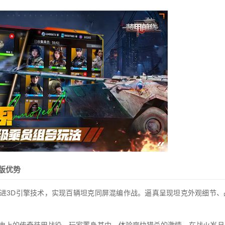
版优势
先进3D引擎技术，实现百辆坦克同屏混编作战。逼真呈现坦克外观细节、