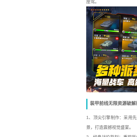
座驾。
装甲前线无限资源破解
1、顶尖引擎制作：采用
景，打造震撼视觉盛宴。