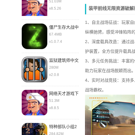
51.03M
装甲前线无限资源破解
v8.5.26
1、自主战场征战：玩家
僵尸生存大战中
纵横驰骋，感受冲锋陷阵
文版
67.4MB
2、深度载具改造：通过
v1.0.7.4
护装置，全方位提升载具
监狱建筑师中文
3、多元任务挑战：丰富
280M
助力玩家在战场脱颖而出
v2.0.8
4、实时对战竞技：支持
战场霸权。
网络天才游戏下
载中文版
51.3M
v8.8.5
特种部队小组2
最新版
284.82M