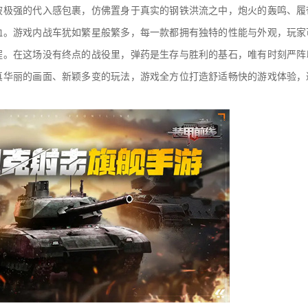
被极强的代入感包裹，仿佛置身于真实的钢铁洪流之中，炮火的轰鸣、履
血。游戏内战车犹如繁星般繁多，每一款都拥有独特的性能与外观，玩家
程。在这场没有终点的战役里，弹药是生存与胜利的基石，唯有时刻严阵
真华丽的画面、新颖多变的玩法，游戏全方位打造舒适畅快的游戏体验，