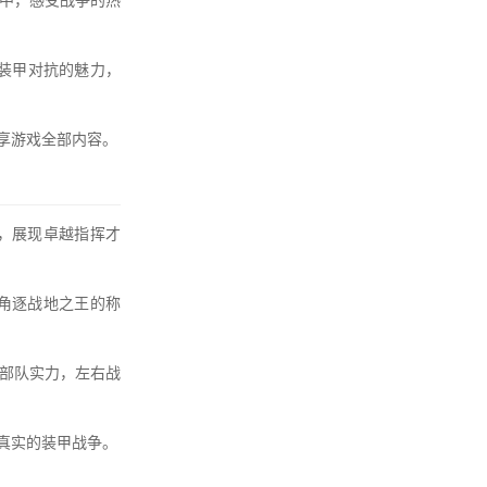
中，感受战争的热
装甲对抗的魅力，
享游戏全部内容。
，展现卓越指挥才
角逐战地之王的称
部队实力，左右战
真实的装甲战争。