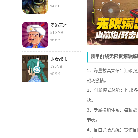
v4.21
网络天才
51.3MB
v8.8.5
装甲前线无限资源破解
少女都市
139MB
1、海量载具集结：汇聚
v0.9.9
战场激情。
2、创新模式体验：推出
决。
3、专属技能体系：每辆
节奏。
4、自由涂装系统：提供