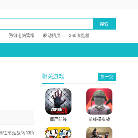
腾讯电脑管家
驱动精灵
360浏览器
相关游戏
换一换
僵尸前线
前线模拟战
通往硝烟战场的桥