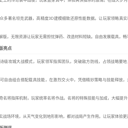
历史上的传奇装甲战役，玩家置身其中，体验爽快猎杀的激情。在战火岁月
入众多著名坦克武器，高精度3D建模细致还原性能数据。让玩家领略真实
破解版，无限资源让玩家无需担忧弹药、改造材料短缺。自由发展载具，畅
版亮点
史诗级攻城大战模式，玩家领军指挥团队，突破敌方防线，占领战略要地
中可自由组合搭配载具技能，在激烈交火中，凭借精妙策略与技能释放，
传奇名将指挥机制，玩家统率名将作战。名将的特殊技能与加成，大幅提升
真实战场环境，从天气变化到地形影响，都对战局产生作用。让玩家体验更
版测评