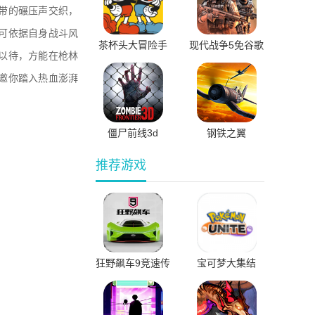
带的碾压声交织，
可依据自身战斗风
茶杯头大冒险手
现代战争5免谷歌
以待，方能在枪林
机版下载中文版
离线版
邀你踏入热血澎湃
僵尸前线3d
钢铁之翼
推荐游戏
狂野飙车9竞速传
宝可梦大集结
奇国际服直装版