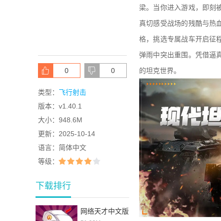
梁。当你进入游戏，即刻
真切感受战场的残酷与热
格，挑选专属战车开启征
弹雨中突出重围。凭借逼
0
0
的坦克世界。
类型：
飞行射击
版本：
v1.40.1
大小：
948.6M
更新：
2025-10-14
语言：
简体中文
等级：
下载排行
网络天才中文版