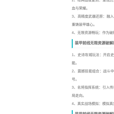
2、经典战役复刻：重现
血与荣耀。
3、高精度武器还原：融
重铸装甲雄心。
4、无限资源畅玩：作为
装甲前线无限资源破解
1、史诗攻城玩法：开启
能。
2、震撼技能组合：战斗
号。
3、名将指挥系统：引入
局走向。
4、真实战场模拟：模拟
装甲前线无限资源破解