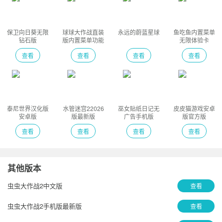
保卫向日葵无限
球球大作战直装
永远的蔚蓝星球
鱼吃鱼内置菜单
钻石版
版内置菜单功能
无限体验卡
版
查看
查看
查看
查看
泰尼世界汉化版
水管迷宫22026
巫女贴纸日记无
皮皮猫游戏安卓
安卓版
版最新版
广告手机版
版官方版
查看
查看
查看
查看
其他版本
虫虫大作战2中文版
查看
虫虫大作战2手机版最新版
查看