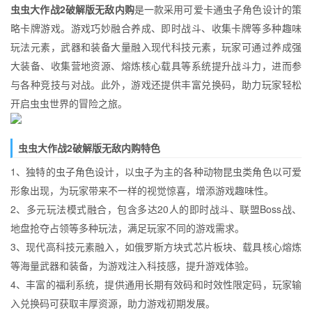
虫虫大作战2破解版无敌内购
是一款采用可爱卡通虫子角色设计的策
略卡牌游戏。游戏巧妙融合养成、即时战斗、收集卡牌等多种趣味
玩法元素，武器和装备大量融入现代科技元素，玩家可通过养成强
大装备、收集营地资源、熔炼核心载具等系统提升战斗力，进而参
与各种竞技与对战。此外，游戏还提供丰富兑换码，助力玩家轻松
开启虫虫世界的冒险之旅。​
虫虫大作战2破解版无敌内购特色​
1、独特的虫子角色设计，以虫子为主的各种动物昆虫类角色以可爱
形象出现，为玩家带来不一样的视觉惊喜，增添游戏趣味性。​
2、多元玩法模式融合，包含多达20人的即时战斗、联盟Boss战、
地盘抢夺占领等多种玩法，满足玩家不同的游戏需求。​
3、现代高科技元素融入，如俄罗斯方块式芯片板块、载具核心熔炼
等海量武器和装备，为游戏注入科技感，提升游戏体验。​
4、丰富的福利系统，提供通用长期有效码和时效性限定码，玩家输
入兑换码可获取丰厚资源，助力游戏初期发展。​