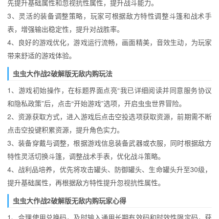
先提升基础属性和忽视抗性属性，提升战斗能力。​
3、灵活的装备调整策略，玩家可根据敌方特性调整斗篷和战术手
表，增强输出稳定性，提升对战胜率。​
4、良好的游戏优化，游戏运行流畅，画面精美，音效生动，为玩家
带来舒适的游戏体验。​
虫虫大作战2破解版无敌内购玩法​
1、游戏初始操作，在标题界面点亮“我已详细阅读并同意服务协议
和隐私政策”后，点击“开始游戏”选项，开启虫虫世界冒险。​
2、资源获取方式，进入游戏后点击空投选项获取资源，前期需不断
点击空投键积累资源，提升角色实力。​
3、装备穿戴与调整，根据游戏信息装备武器或衣服，同时根据敌方
特性灵活切换斗篷，调整战术手表，优化战斗策略。​
4、战利品培养，优先将攻击罐头、防御罐头、生命罐头升至30级，
提升基础属性，再根据敌方特性提升忽视抗性属性。​
虫虫大作战2破解版无敌内购玩家心得​
1、合理使用兑换码，及时输入通用长期有效码和时效性限定码，获