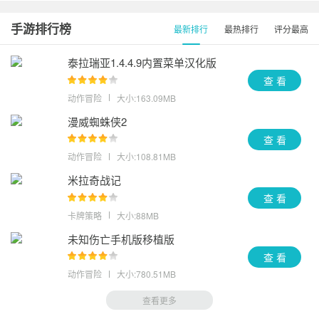
手游排行榜
最新排行
最热排行
评分最高
泰拉瑞亚1.4.4.9内置菜单汉化版
查 看
动作冒险
大小:163.09MB
漫威蜘蛛侠2
查 看
动作冒险
大小:108.81MB
米拉奇战记
查 看
卡牌策略
大小:88MB
未知伤亡手机版移植版
查 看
动作冒险
大小:780.51MB
查看更多