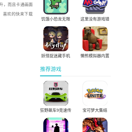
升，而且卡通画面
，喜欢的快来下载
饥饿小恐龙无限
这里没有游戏错
金币钻石版
误维度手机版
妖怪捉迷藏手机
懒熊模拟器内置
版免费版
绿色钥匙版
推荐游戏
狂野飙车9竞速传
宝可梦大集结
奇国际服直装版