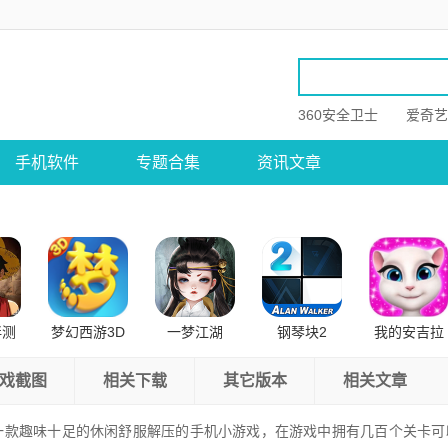
360安全卫士
爱奇艺
手机软件
专题合集
资讯文章
伴测
梦幻西游3D
一梦江湖
钢琴块2
我的安吉拉
卓版
公测版
戏截图
相关下载
其它版本
相关文章
一款趣味十足的休闲舒服解压的手机小游戏，在游戏中拥有几百个关卡可