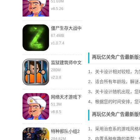
51.03M
v8.5.26
僵尸生存大战中
文版
67.4MB
v1.0.7.4
再玩亿关免广告最新版
监狱建筑师中文
280M
1、关卡设计相对较短，为
v2.0.8
2、适合所有年龄段。解谜
3、关卡设计随机出现，您
网络天才游戏下
4、根据您的时间安排，
载中文版
51.3M
v8.8.5
再玩亿关免广告最新版
1、采用治愈系的游戏风格
特种部队小组2
最新版
2、内置多种有趣的类型
284.82M