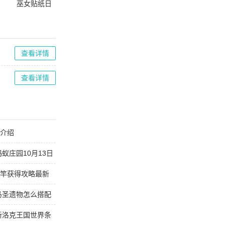
巫女贴纸日
记无广告手
机版
查看详情
查看详情
能介绍
蚁庄园10月13日
鱼竿获得攻略最新
托马圣遗物怎么搭配
最新洛克王国世界条