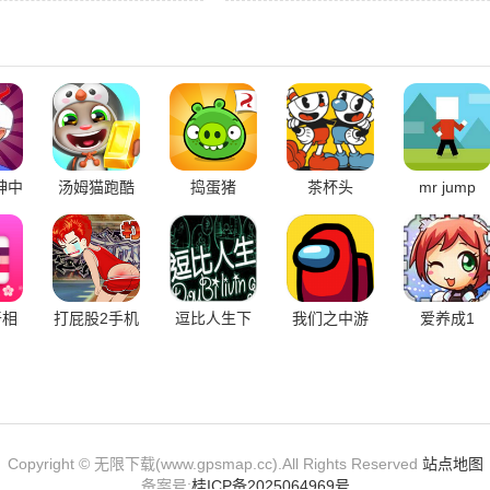
件球获取攻略
灯神中
汤姆猫跑酷
捣蛋猪
茶杯头
mr jump
页版
无限金币无
限钻石版
奇相
打屁股2手机
逗比人生下
我们之中游
爱养成1
版
载最新版
戏中文版
Copyright © 无限下载(www.gpsmap.cc).All Rights Reserved
站点地图
备案号:
桂ICP备2025064969号