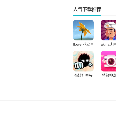
人气下载推荐
flower花安卓
akinat
最新版
文版网
布娃娃拳头
特效神
模拟最新版
机