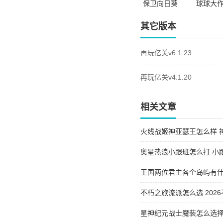
保卫向日葵
球球大
无限钻石版
直装版
菜单功
其它版本
再玩亿关v6.1.23
再玩亿关v4.1.20
相关文章
火线战姬神亚瑟王怎么样 
奥星热浪小跟班怎么打 小
王国两位君主各个岛屿有什
屿的异同
不朽之旅流派怎么选 202
星神纪元战士魔装怎么选择 