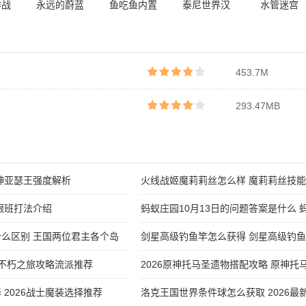
作战
永远的蔚蓝
鱼吃鱼内置
泰尼世界汉
水管迷宫
内置
星球
菜单无限体
化版安卓版
22026版最
能版
验卡
新版
453.7M
293.47MB
神亚瑟王强度解析
火线战姬魔莉莉丝怎么样 魔莉莉丝技
跟班打法介绍
蚂蚁庄园10月13日的问题答案是什么 蚂
答案最新分享
么区别 王国两位君主各个岛
剑星高级钓鱼竿怎么获得 剑星高级钓
2026
6不朽之旅攻略流派推荐
2026原神托马圣遗物搭配攻略 原神
2026战士魔装选择推荐
洛克王国世界条件球怎么获取 2026