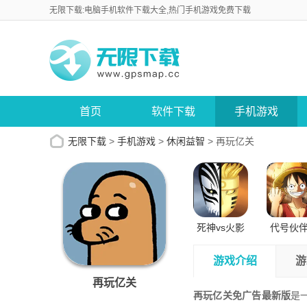
无限下载:电脑手机软件下载大全,热门手机游戏免费下载
首页
软件下载
手机游戏
无限下载
>
手机游戏
>
休闲益智
>
再玩亿关
死神vs火影
代号伙
正版苹果版
试版安
游戏介绍
游
再玩亿关
再玩亿关免广告最新版
是