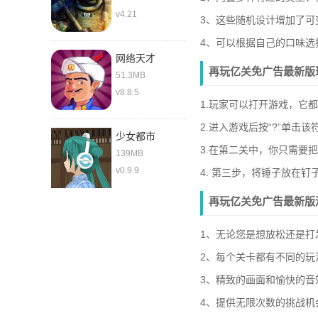
v4.21
3、这些随机设计增加了可
4、可以根据自己的口味选
网络天才
再玩亿关免广告最新版
51.3MB
v8.8.5
1.玩家可以打开游戏，它
2.进入游戏后按“?”单
少女都市
3.在第二关中，你只需要
139MB
v0.9.9
4. 第三步，将锤子放在
再玩亿关免广告最新版
1、无论您是想放松还是打
2、每个关卡都有不同的玩
3、精致的画面和愉快的音
4、提供无限次数的挑战机