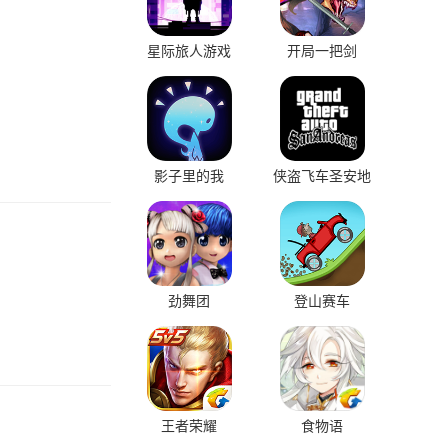
星际旅人游戏
开局一把剑
影子里的我
侠盗飞车圣安地
列斯
劲舞团
登山赛车
王者荣耀
食物语