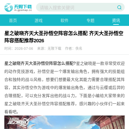
首页
游戏
软件
专题
资讯
星之破晓齐天大圣孙悟空阵容怎么搭配 齐天大圣孙悟空
阵容搭配推荐2026
时间：2026-07-06
来源：无限下载
作者：佚名
星之破晓齐天大圣孙悟空阵容怎么搭配?
星之破晓是一款非常受欢迎
的动作竞技游戏，孙悟空是一个爆发输出角色，拥有强大的技能组
合和独特的战斗风格，想要们想要最大化其能力需要合理搭配其阵
容，其实孙悟空作为游戏中的爆发输出角色，通过与云缨或后羿的
合理搭配，可以充分发挥出他的战斗力，下面是小编给大家带来的
星之破晓齐天大圣孙悟空阵容搭配推荐，感兴趣的小伙伴们一起来
看看吧。