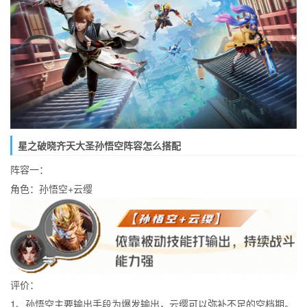
星之破晓齐天大圣孙悟空阵容怎么搭配
阵容一：
角色：孙悟空+云缨
评价：
1、孙悟空主要输出手段为爆发输出，云缨可以弥补不足的空档期。