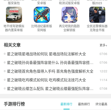
版安装包
安卓版
晓测试版安卓版
版2023
地平线驾驶模拟
比特战纪最新版
再见吧我的脂肪
全民巡警模拟器
器内置菜单版
官网版
全解锁版
无限金币版
相关文章
更多+
星之破晓星魂战场如何玩 星魂战场玩法解析大全
07/06
星之破晓孙尚香最强阵容是什么 孙尚香最强阵容搭配方案大全
07/06
星之破晓首充角色值得入手吗 首充角色强度解析大全
12/22
星之破晓吃鸡模式如何玩 吃鸡模式玩法技巧大全
11/14
星之破晓云缨怎么配队 星之破晓云缨最强配队阵容推荐
07/08
手游排行榜
最新排行
最热排行
评分最高