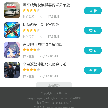
地平线驾驶模拟器内置菜单版
查 看
体育竞技
大小:147.32MB
比特战纪最新版官网版
查 看
休闲益智
大小:187.35MB
再见吧我的脂肪全解锁版
查 看
休闲益智
大小:27.61MB
全民巡警模拟器无限金币版
查 看
休闲益智
大小:64.83MB
查看更多
Copyright © 无限下载
(m.gpsmap.cc).All Rights Reserved
站点地图
备案号:
桂ICP备2025064969号
联系方式：jj20300202@gmail.com