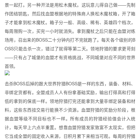
景一起打。另一种开法是用松木魔杖。这玩意儿得自己做——先制
作团结钥匙，然后找血盟根据地的特殊商人换松木魔杖箱，开了箱
子才能拿到松木魔杖。箱子分一般、高级、稀有、英雄四个档次，
每周限购一次，买完一小时就消失。拿到魔杖之后只能在血盟对练
场用，召出来的BOSS二十分钟内打不完就跑了。每天各个级别的B
OSS只能击杀一次，错过了就得等第二天。领地狩猎的要求更苛刻
——只有占了城堡的血盟才有资格挑战，不同城堡对应不同的世界
首领。
击杀BOSS后掉的跟大世界狩猎BOSS是一样的东西，装备、材料、
非绑定货都有。全盟成员人人有份拿基础奖励，输出打得高和打得
低的拿到的保底一样。领地狩猎打完还能拿到大量非绑定装备和材
料，这些东西挂交易行能换不少资源。血盟狩猎的奖励分阶段，根
据血盟等级不同目标也不一样。所有成员的狩猎经验值会计入统
计，每天早上六点半重置。想靠血盟狩猎发家致富不太现实，但把
它当成全盟的固定收入来源，日积月累下来相当可观。每周的狩猎