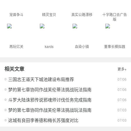
宠兽争斗
精灵宝贝
真实公路漂移
十字路口去广告
版
再玩亿关
kards
血染小镇
董事长模拟器
相关文章
更多+
三国志王道天下城池建设布局推荐
07/06
梦的第七章协同作战芙伦蒂法挑战玩法指南
07/06
斗罗大陆诛邪传说邪魂师讨伐任务完成指南
07/06
梦的第七章协同作战芙伦蒂法挑战玩法指南
07/03
这城有良田李善德和梅长苏强度对比
07/03