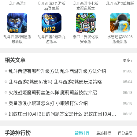
乱斗西游2
乱斗西游2九游版
乱斗西游小七版
乱斗西游2单机版
qq登录版
本渠道版本
乱斗西游2网易版
乱斗西游2最新九
泰尼世界汉化版
水管迷宫22026
最新版
游版本
安卓版
版最新版
相关文章
更多+
乱斗西游有哪些升级方法 乱斗西游升级方法介绍
01/06
乱斗西游2魅影厉害吗 乱斗西游2魅影玩法策略
05/04
火线战姬魔莉莉丝怎么样 魔莉莉丝技能介绍
06/18
奥星热浪小跟班怎么打 小跟班打法介绍
06/18
蚂蚁庄园10月13日的问题答案是什么 蚂蚁庄园10月13日答案最新分享
06/18
手游排行榜
最新排行
最热排行
评分最高