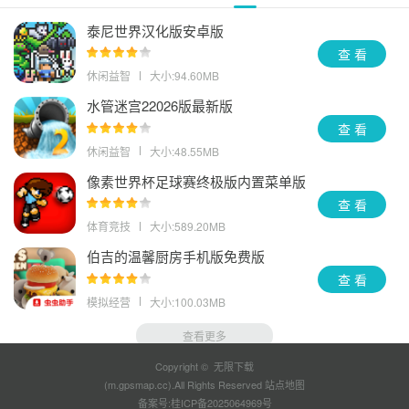
泰尼世界汉化版安卓版
查 看
休闲益智
大小:94.60MB
水管迷宫22026版最新版
查 看
休闲益智
大小:48.55MB
像素世界杯足球赛终极版内置菜单版
查 看
体育竞技
大小:589.20MB
伯吉的温馨厨房手机版免费版
查 看
模拟经营
大小:100.03MB
查看更多
Copyright © 无限下载
(m.gpsmap.cc).All Rights Reserved
站点地图
备案号:
桂ICP备2025064969号