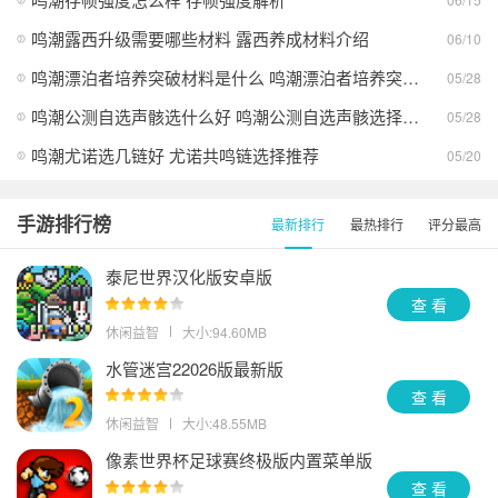
鸣潮露西升级需要哪些材料 露西养成材料介绍
06/10
鸣潮漂泊者培养突破材料是什么 鸣潮漂泊者培养突破材料清单汇总
05/28
鸣潮公测自选声骸选什么好 鸣潮公测自选声骸选择建议
05/28
鸣潮尤诺选几链好 尤诺共鸣链选择推荐
05/20
手游排行榜
最新排行
最热排行
评分最高
泰尼世界汉化版安卓版
查 看
休闲益智
大小:94.60MB
水管迷宫22026版最新版
查 看
休闲益智
大小:48.55MB
像素世界杯足球赛终极版内置菜单版
查 看