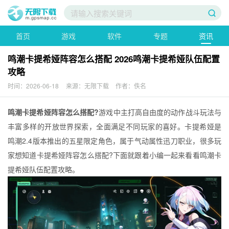
首页
游戏
软件
专题
资讯
鸣潮卡提希娅阵容怎么搭配 2026鸣潮卡提希娅队伍配置
攻略
时间：2026-06-18
来源：无限下载
作者：佚名
鸣潮卡提希娅阵容怎么搭配?
游戏中主打高自由度的动作战斗玩法与
丰富多样的开放世界探索，全面满足不同玩家的喜好。卡提希娅是
鸣潮2.4版本推出的五星限定角色，属于气动属性迅刀职业，很多玩
家想知道卡提希娅阵容怎么搭配?下面就跟着小编一起来看看鸣潮卡
提希娅队伍配置攻略。