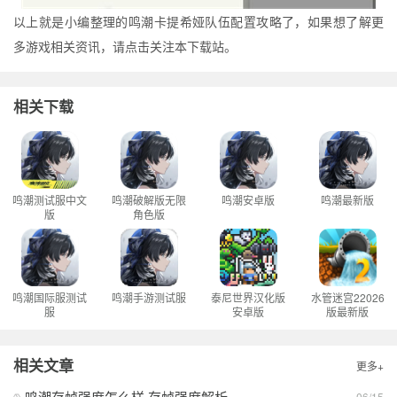
以上就是小编整理的鸣潮卡提希娅队伍配置攻略了，如果想了解更
多游戏相关资讯，请点击关注本下载站。
相关下载
鸣潮测试服中文
鸣潮破解版无限
鸣潮安卓版
鸣潮最新版
版
角色版
鸣潮国际服测试
鸣潮手游测试服
泰尼世界汉化版
水管迷宫22026
服
安卓版
版最新版
相关文章
更多+
鸣潮存帧强度怎么样 存帧强度解析
06/15