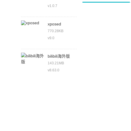
v1.0.7
xposed
770.28KB
v9.0
bilibili海外版
143.21MB
v8.63.0