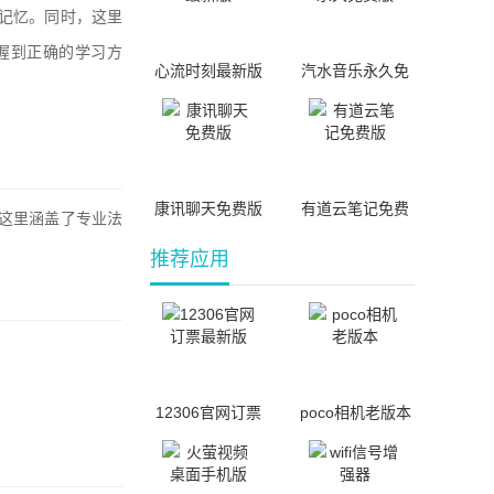
和记忆。同时，这里
握到正确的学习方
心流时刻最新版
汽水音乐永久免
费版
康讯聊天免费版
有道云笔记免费
且这里涵盖了专业法
版
。
推荐应用
12306官网订票
poco相机老版本
最新版