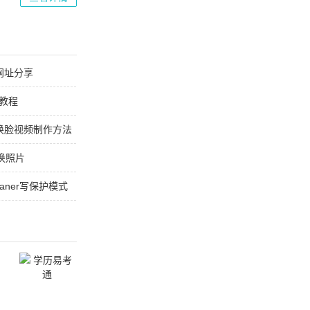
网址分享
卡教程
ay换脸视频制作方法
么换照片
leaner写保护模式