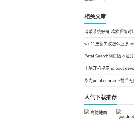
相关文章
鸿蒙系统好吗 鸿蒙系统对
win11更新失败怎么还原 
2026
Petal Search网页版地址分
电脑开机提示no boot dev
提示no boot device fo
华为petal search下载后
search下载后无网络解决
人气下载推荐