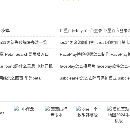
比安卓
巨量百应buyin平台登录 巨量百应登录
win11更新失败解决办法一览
ios14怎么添加门禁卡 ios14添加门禁
享 Petal Search网页版入口
FacePlay换脸视频怎么制作 FacePl
ice found是什么意思 电脑开机
faceplay怎么换照片 faceplay软件怎
und修复教程
无网络怎么回事 华为petal
usbcleaner怎么去除写保护模式 usbc
方法
去除方法介绍2026