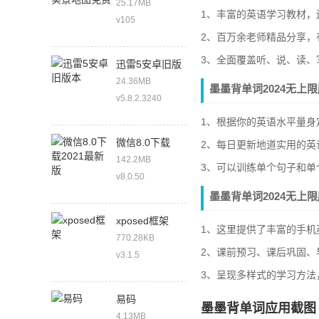
图免费
25.17MB
1、丰富的英语学习教材，
v105
2、百万余老师精品分享，
3、全面覆盖听、说、读、
迅雷5安卓旧版
本
24.36MB
墨墨背单词2024无上
v5.8.2.3240
1、根据你的英语水平量
微信8.0下载
2、每日更新地道实用的
2021最新版
142.2MB
3、可以训练单个句子和
v8.0.50
墨墨背单词2024无上
xposed框架
1、这里提供了丰富的手机
770.28KB
2、课前预习、课后巩固、
v3.1.5
3、呈现多样式的学习方法
易码
墨墨背单词应用截图
4.13MB