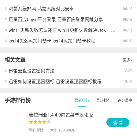
迅雷app免费
查看
鸿蒙系统好吗 鸿蒙系统对比安卓
06/12
迅雷绿色版
查看
巨量百应buyin平台登录 巨量百应登录网址分享
06/12
win11更新失败怎么还原 win11更新失败解决办法一览2026
06/11
迅雷极速版手机版
查看
ios14怎么添加门禁卡 ios14添加门禁卡教程
06/10
迅雷
查看
相关文章
更多+
迅雷云盘设置密码方法
12/29
迅雷如何设置迅雷图标 迅雷设置迅雷图标教程
12/16
手游排行榜
最新排行
最热排行
评分最高
泰拉瑞亚1.4.4.9内置菜单汉化版
查 看
动作冒险
大小:163.09MB