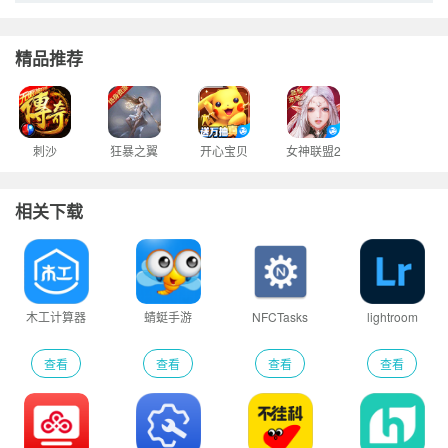
精品推荐
刺沙
狂暴之翼
开心宝贝
女神联盟2
相关下载
木工计算器
蜻蜓手游
NFCTasks
lightroom
查看
查看
查看
查看