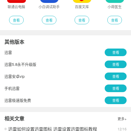
联通云电脑
小白调试助手
百度文库
小荷医生
查看
查看
查看
查看
其他版本
迅雷
查看
迅雷5.8永不升级版
查看
迅雷安卓vip
查看
手机迅雷
查看
迅雷极速版免费
查看
迅雷
查看
相关文章
更多+
迅雷精简版电脑版本
查看
迅雷如何设置迅雷图标 迅雷设置迅雷图标教程
12/16