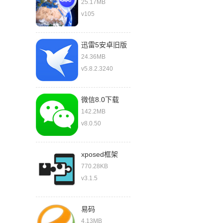
图免费
25.17MB
v105
迅雷5安卓旧版
本
24.36MB
v5.8.2.3240
微信8.0下载
2021最新版
142.2MB
v8.0.50
xposed框架
770.28KB
v3.1.5
易码
4.13MB