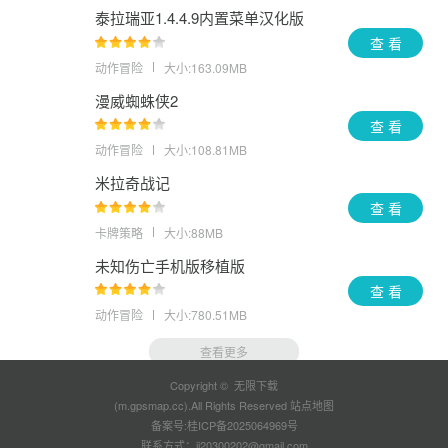
泰拉瑞亚1.4.4.9内置菜单汉化版
查 看
动作冒险
大小:163.09MB
漫威蜘蛛侠2
查 看
动作冒险
大小:108.81MB
米拉奇战记
查 看
卡牌策略
大小:88MB
未知伤亡手机版移植版
查 看
动作冒险
大小:780.51MB
查看更多
Copyright © 无限下载
(m.gpsmap.cc).All Rights Reserved
站点地图
备案号:
桂ICP备2025064969号
联系方式：jj20300202@gmail.com