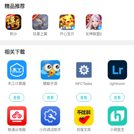
精品推荐
刺沙
狂暴之翼
开心宝贝
女神联盟2
相关下载
木工计算器
蜻蜓手游
NFCTasks
lightroom
查看
查看
查看
查看
联通云电脑
小白调试助手
百度文库
小荷医生