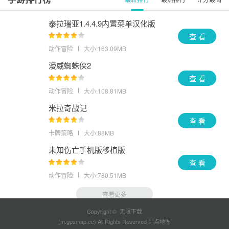
泰拉瑞亚1.4.4.9内置菜单汉化版
查 看
动作冒险
大小:163.09MB
漫威蜘蛛侠2
查 看
动作冒险
大小:108.81MB
米拉奇战记
查 看
卡牌策略
大小:88MB
未知伤亡手机版移植版
查 看
动作冒险
大小:780.51MB
查看更多
Copyright © 无限下载
(m.gpsmap.cc).All Rights Reserved
站点地图