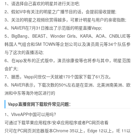
1、请选择自己喜欢的明星并进行关注吧;
2、假如V中有关注的明星之广播节目的话，会提前接收提醒;
3、关注的明星之视频欣赏得越多，可累计明星与用户的亲密指数;
4、NAVER在7月31日推出了示范版的明星直播Vapp;
5、BigBang、BEAST、Wonder Girls、KARA、AOA、CNBLUE等
韩国人气组合和SM TOWN等企划公司以及演员周元等34个队伍参
与了这次的直播活动;
6、在app发布的正式版中，演员徐康俊等也将参与其中，明星范围
会扩大;
7、据悉，Vapp问世仅一天就被170个国家下载了61万次。
8、NAVER表示，下载次数的50%左右是在亚洲、北美洲南美洲、欧
洲和中东等海外地区进行的
Vapp直播官网下载软件常见问题：
1、VliveAPP中国可以用吗?
可通过下载苹果应用程序/安卓应用程序或者PC网页收看
只可在PC网页浏览器版本Chrome 35以上，Edge 12以上，IE 11以