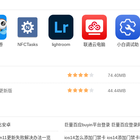
游
NFCTasks
lightroom
联通云电脑
小白调试助
手
74.40MB
不更新版
44.44MB
比安卓
巨量百应buyin平台登录 巨量百应登录
win11更新失败解决办法一览
ios14怎么添加门禁卡 ios14添加门禁