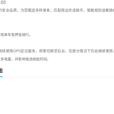
身边】
的安全品质，为您甄选多样美食，匹配周边优选骑手，智能规划送餐路
青桔单车免押金骑行。
持续使用GPS定位服务，即使切换至后台，在部分情况下仍会继续使用
更多电量，并影响电池续航时间。
图