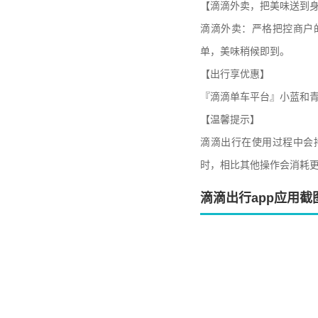
【滴滴外卖，把美味送到
滴滴外卖：严格把控商户
单，美味稍候即到。
【出行享优惠】
『滴滴单车平台』小蓝和
【温馨提示】
滴滴出行在使用过程中会
时，相比其他操作会消耗
滴滴出行app应用截