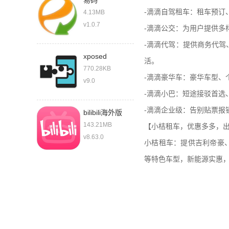
易码
-滴滴自驾租车：租车预订
4.13MB
v1.0.7
-滴滴公交：为用户提供多
-滴滴代驾：提供商务代
xposed
活。
770.28KB
-滴滴豪华车：豪华车型、
v9.0
-滴滴小巴：短途接驳首选
-滴滴企业级：告别贴票报
bilibili海外版
143.21MB
【小桔租车，优惠多多，
v8.63.0
小桔租车：提供吉利帝豪、
等特色车型，新能源实惠