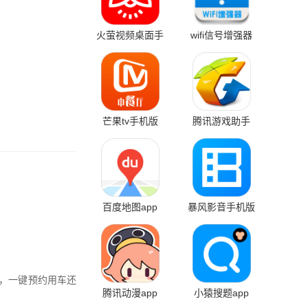
火萤视频桌面手
wifi信号增强器
机版
芒果tv手机版
腾讯游戏助手
app
百度地图app
暴风影音手机版
，一键预约用车还
腾讯动漫app
小猿搜题app