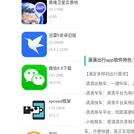
奥维卫星实景地
图免费
25.17MB
v105
迅雷5安卓旧版
本
24.36MB
v5.8.2.3240
滴滴出行app软件特色
微信8.0下载
【满足多样的出行需求】
2021最新版
142.2MB
v8.0.50
-滴滴出租车：一键叫车，
-滴滴专车：滴滴平台为用
xposed框架
-滴滴快车：滴滴平台采用
770.28KB
-滴滴单车平台：短距离便
v3.1.5
-小桔租车：原滴滴共享
车，方便快捷，真正实现