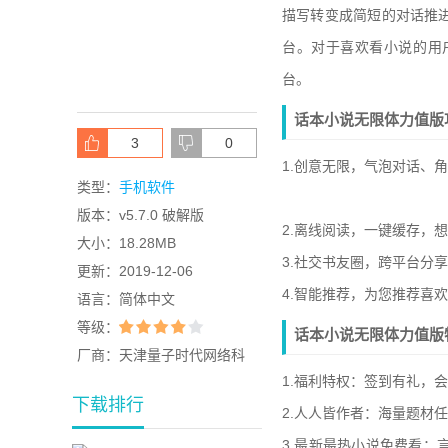
描写转变成简短的对话推
台。对于喜欢看小说的用
台。
话本小说无限体力值版
3
0
1.创意无限，气泡对话、
类型：
手机软件
版本：
v5.7.0 破解版
2.离线阅读，一键缓存，
大小：
18.28MB
3.社交书友圈，跨平台分
更新：
2019-12-06
4.智能推荐，为您推荐喜欢
语言：
简体中文
等级：
话本小说无限体力值版
厂商：
天津量子时代网络科
1.福利特权：签到有礼，
技有限公司
下载排行
2.人人皆作者：海量题材
3.最新最热小说免费看