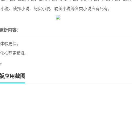
情小说、侦探小说、纪实小说、耽美小说等各类小说应有尽有。
更新内容：
读体验更佳。
性化推荐更精准。
捷。
版应用截图