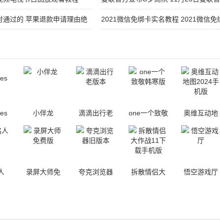
对通过的 苹果退款申请理由绝
2021微信免绑卡实名教程 2021微信
版
es
小伴龙
滴滴出行老
one一个致敬
奥维互动地
版本
韩寒版
图2024手机
版
人
录屏大师免
夸克浏览器
拆散情侣大
悟空游戏厅
费版
旧版本
作战11下载
手机版