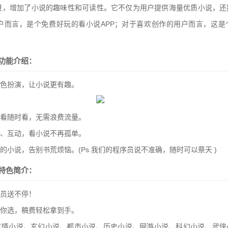
进，增加了小说的趣味性和可读性。它不仅为用户提供海量优质小说，还
户而言，是个免费好玩的看小说APP；对于喜欢创作的用户而言，这是
功能介绍：
角色扮演，让小说更有趣。
想看随时看，无需浪费流量。
享、互动，看小说不再孤单。
的小说，告别书荒烦恼。(Ps.我们的程序员说不准确，随时可以祭天 )
特色简介：
会员送不停！
任你选，稿费轻松拿到手。
：言情小说、玄幻小说、都市小说、历史小说、网游小说、科幻小说、武侠