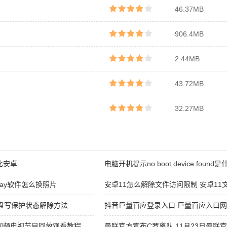
46.37MB
906.4MB
2.44MB
43.72MB
32.27MB
比安卓
电脑开机提示no boot device foun
提示no boot device found修复教程
eplay软件怎么换照片
安卓11怎么解除文件访问限制 安卓1
流程一览
u盘写保护状态解除方法
抖音巨量百应登录入口 巨量百应入口
视频电视节目回放观看教程
曼联官方宣布C罗离队 11月23日曼联