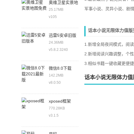
奥维卫星实景地
军事小说、灵异小说、剧
图免费
25.17MB
v105
话本小说无限体力值版
迅雷5安卓旧版
本
24.36MB
1.新增全局夜间模式，阅
v5.8.2.3240
2.新增阅读兴趣调整，个
3.相似书籍一键收藏更便
微信8.0下载
2021最新版
142.2MB
话本小说无限体力值
v8.0.50
xposed框架
770.28KB
v3.1.5