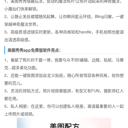
1、美图秀秀隐藏玩法，会动的魔法照片!让照片动起来的神奇魔法，
小魔仙们快来解锁。
2、让静止发丝裙摆随风起舞，让你瞬间星云环绕，Bling闪耀，一键
穿越神奇魔法世界。
3、高级质感滤镜实时更新，各种风格轻松handle，手机拍照也能调
出清透高级感。
美图秀秀app免费版软件亮点：
1、看腻了照片的千篇一律，我要与众不同!编辑、边框、贴纸、马赛
克...超多美化功能。
2、还能一键抠图添加自定义贴纸，随心所欲驾驭各种风格，给你想
要的范儿。
3、灵活的拼贴方式，照片视频都能拼，有型又有FUN，摄影师红人
都在用。
5、私人相册：在这里，你可以创建私人相册，邀请最重要的人一起
上传照片或视频。