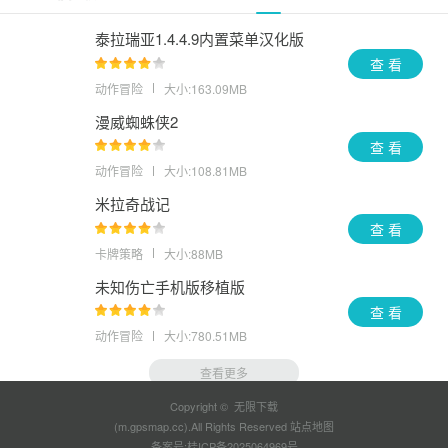
泰拉瑞亚1.4.4.9内置菜单汉化版
查 看
动作冒险
大小:163.09MB
漫威蜘蛛侠2
查 看
动作冒险
大小:108.81MB
米拉奇战记
查 看
卡牌策略
大小:88MB
未知伤亡手机版移植版
查 看
动作冒险
大小:780.51MB
查看更多
Copyright © 无限下载
(m.gpsmap.cc).All Rights Reserved
站点地图
备案号:
桂ICP备2025064969号