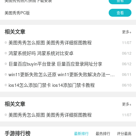
美图秀秀照片拼图下载安装
查看
美图秀秀PC版
查看
美图秀秀
查看
相关文章
更多+
美图秀秀
查看
美图秀秀怎么抠图 美图秀秀详细抠图教程
11/07
美图秀秀电脑版免费版
查看
鸿蒙系统好吗 鸿蒙系统对比安卓
06/12
美图秀秀最新版本
查看
巨量百应buyin平台登录 巨量百应登录网址分享
06/12
win11更新失败怎么还原 win11更新失败解决办法一览2026
06/11
美图秀秀
查看
ios14怎么添加门禁卡 ios14添加门禁卡教程
06/10
美图秀秀
查看
美颜相机一键美颜
查看
相关文章
更多+
美图秀秀
查看
美图秀秀怎么抠图 美图秀秀详细抠图教程
11/07
手游排行榜
最新排行
最热排行
评分最高