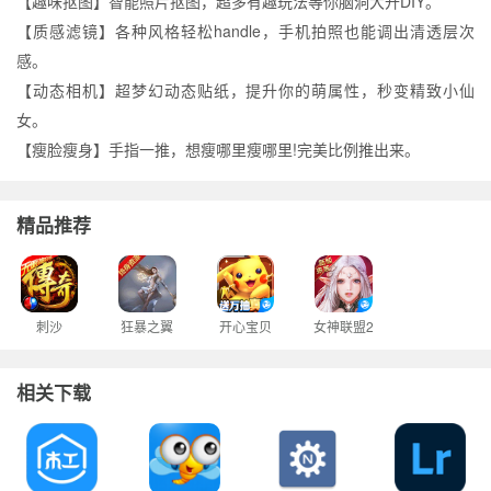
【趣味抠图】智能照片抠图，超多有趣玩法等你脑洞大开DIY。
【质感滤镜】各种风格轻松handle，手机拍照也能调出清透层次
感。
【动态相机】超梦幻动态贴纸，提升你的萌属性，秒变精致小仙
女。
【瘦脸瘦身】手指一推，想瘦哪里瘦哪里!完美比例推出来。
精品推荐
刺沙
狂暴之翼
开心宝贝
女神联盟2
相关下载