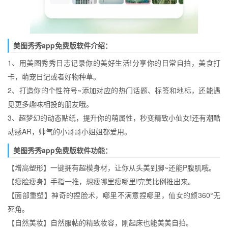
美图秀秀app免费版软件介绍：
1、用美图秀秀日志记录你的美好生活!分享你的日常自拍，美食打
卡，萌宠日记或者好物种草。
2、打造你的个性符号~添加对应的热门话题、标签和地标，还能遇
见更多趣味相投的朋友哦。
3、超梦幻的动态贴纸，提升你的萌属性，秒变精致小仙女!还有潮酷
动感AR，帅气的小哥哥小姐姐都爱用。
美图秀秀app免费版软件功能：
【增高塑形】一键拥有超模身材，让你从头美到脚~还能P腹肌哦。
【瘦脸瘦身】手指一推，想瘦哪里瘦哪里!完美比例推出来。
【面部重塑】神奇的捏脸术，哪里不满意捏哪里，仙女的颜360°无
死角。
【自然美妆】自然服帖的精致妆容，刚起床也能美美自拍。