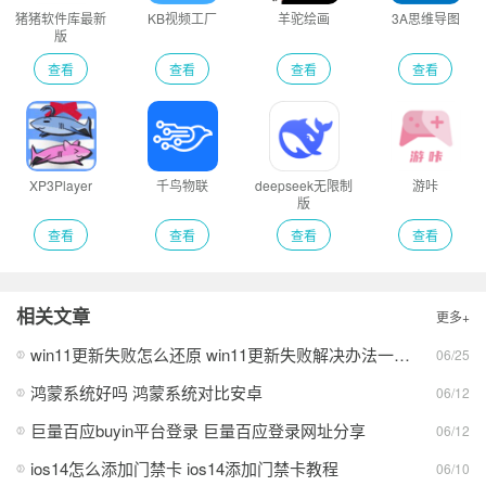
猪猪软件库最新
KB视频工厂
羊驼绘画
3A思维导图
版
查看
查看
查看
查看
XP3Player
千鸟物联
deepseek无限制
游咔
版
查看
查看
查看
查看
相关文章
更多+
win11更新失败怎么还原 win11更新失败解决办法一览2026
06/25
鸿蒙系统好吗 鸿蒙系统对比安卓
06/12
巨量百应buyin平台登录 巨量百应登录网址分享
06/12
ios14怎么添加门禁卡 ios14添加门禁卡教程
06/10