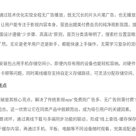
，通过技术优化实现全程无广告播放，既无冗长的片头片尾广告，也无播放
。让用户能专注于影视内容本身，营造出媲美付费会员的纯净观影氛围，
面设计遵循“少步骤、高直达”原则，首页分类清晰明了，搜索栏位置显
了然。无论是老年用户还是新手，都能快速上手操作，无需学习复杂的流
，安装包占用手机存储空间小，即便内存有限的设备也能轻松容纳。对硬件
、卡顿等问题，同时离线缓存支持自定义存储路径，可灵活分配存储空间
亮点
重突破是其核心亮点，解决了传统影视app“免费则广告多、无广告则需付费
影组合。这一优势让它在同类产品中脱颖而出，成为吸引用户的关键因素。
景闭环，通过离线下载与多端同步功能的联动，形成“线上查找-缓存保存
境下缓存内容，再通过手机、平板、电脑等不同设备随时观看，完美适配