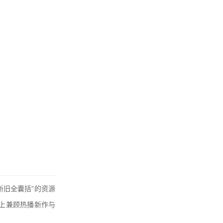
新旧全囊括”的资源
上兼顾热播新作与