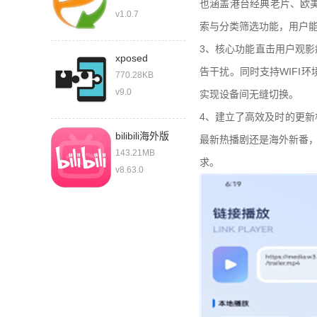
也涵盖港台经典老片、欧美
v1.0.7
索与分类筛选功能，用户
3、核心功能直击用户观影
xposed
告干扰。同时支持WIFI
770.28KB
v9.0
实现设备间无缝切换。
4、建立了高效及时的更
bilibili海外版
最新热播剧还是海外新番，
143.21MB
求。
v8.63.0