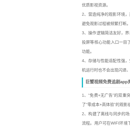
优质影视资源。
2、营造纯净的观影环境
避免观影过程被频繁打断
3、操作逻辑简洁友好，界
投屏等核心功能入口一目
功能。
4、存储与性能适配性强
机运行时也不会出现闪退
巨蟹视频免费追剧app
1、“免费+无广告”的双
了“零成本+高体验”的观
2、构建了离线与同步的场
流程。用户可在WIFI环