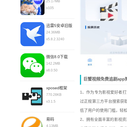
图免费
25.17MB
v105
迅雷5安卓旧版
本
24.36MB
v5.8.2.3240
微信8.0下载
2021最新版
142.2MB
v8.0.50
巨蟹视频免费追剧app
xposed框架
1、作为专为影视爱好者打
770.28KB
过正规第三方平台搜索获
v3.1.5
低了用户的使用门槛，轻
易码
2、拥有全面丰富的影视
4.13MB