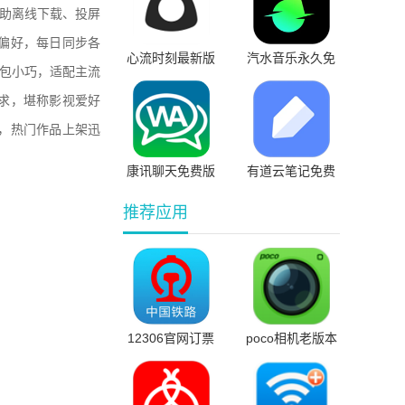
借助离线下载、投屏
偏好，每日同步各
心流时刻最新版
汽水音乐永久免
装包小巧，适配主流
费版
求，堪称影视爱好
，热门作品上架迅
康讯聊天免费版
有道云笔记免费
版
推荐应用
12306官网订票
poco相机老版本
最新版