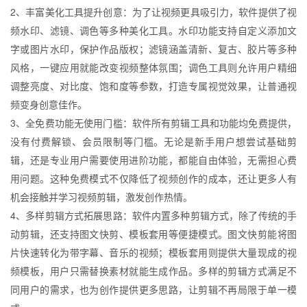
2、丰富美化工具提升创意：为了让视频更具吸引力，软件提供了视
频水印、滤镜、调色等多种美化工具。水印功能支持自定义添加文
字或图片水印，保护作品版权；滤镜涵盖清新、复古、胶片等多种
风格，一键应用就能改变视频整体氛围；调色工具则允许用户精细
调整亮度、对比度、饱和度等参数，打造专属视觉效果，让普通视
频变身创意佳作。
3、全免费功能无使用门槛：软件所有剪辑工具和功能均免费提供，
没有付费解锁、会员限制等门槛。无论是新手用户想尝试基础剪
辑，还是专业用户需要使用进阶功能，都能自由体验，无需担心费
用问题。这种免费模式不仅降低了视频创作的成本，还让更多人有
机会接触并学习视频剪辑，激发创作热情。
4、多样剪辑方式拓展思路：软件内置多种剪辑方式，除了传统的手
动剪辑，还支持图文快剪、模板套用等便捷模式。图文快剪能将图
片快速转化为带字幕、音乐的视频；模板套用则提供大量现成的视
频模板，用户只需替换素材就能生成作品。多样的剪辑方式满足不
同用户的需求，也为创作提供更多思路，让剪辑不再局限于单一模