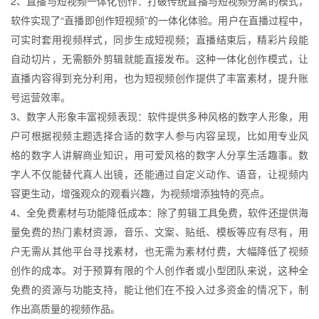
2、直播与短视频一体化创作：打破传统直播与短视频分离的模式，
软件实现了“直播即创作短视频”的一体化体验。用户在直播过程中，
可实时套用视频样式，同步生成短视频；直播结束后，精彩片段能
自动切片，无需额外剪辑就能直接发布。这种一体化创作模式，让
直播内容得到充分利用，也为短视频创作提供了丰富素材，提升账
号运营效率。
3、数字人形象丰富视频表现：软件提供多种风格的数字人形象，用
户可根据视频主题选择合适的数字人参与内容呈现，比如用专业风
格的数字人讲解商业知识，用可爱风格的数字人分享生活趣事。数
字人不仅能替代真人出镜，还能通过自定义动作、语音，让视频内
容更生动，增强观众的观看兴趣，为视频增添独特的亮点。
4、全免费素材与功能降低成本：除了剪辑工具免费，软件还提供海
量免费的热门素材资源，音乐、文案、贴纸、模板等应有尽有，用
户无需从其他平台寻找素材，也无需为素材付费，大幅降低了视频
创作的成本。对于预算有限的个人创作者或小型团队来说，这种全
免费的资源与功能支持，能让他们在不投入过多资金的情况下，制
作出高质量的视频作品。