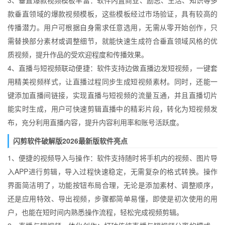
3、垂直爆款视频模板丰富：软件内置商业、励志、生活、知识等多
款垂直领域的爆款视频模板，这些模板经过市场验证，具有较高的
传播潜力。用户可根据自身需求任意选用，无需从零开始创作，只
需替换部分素材或调整细节，就能快速生成符合垂直领域风格的优
质视频，提升作品的受欢迎程度和传播效果。
4、直播与短视频联动便捷：软件支持边做直播边发短视频，一键套
用精美视频样式，让直播过程同步生成短视频素材。同时，还能一
键添加直播间链接，实现直播与短视频的流量互通，并且直播切片
能实时生成，用户可快速剪辑直播中的精彩片段，转化为短视频发
布，充分利用直播内容，提升内容利用率和账号活跃度。
闪剪软件破解版2026最新版软件亮点
1、便捷的视频导入与操作：软件支持随时将手机内的视频、图片导
入APP进行剪辑，导入过程快速稳定，无需复杂的格式转换。操作
界面简洁明了，功能按钮布局合理，无论是添加素材、调整顺序，
还是应用特效、导出视频，步骤都简单易懂，即使是初次使用的用
户，也能在短时间内熟悉操作流程，轻松完成视频剪辑。