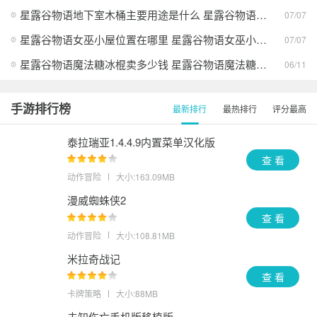
星露谷物语地下室木桶主要用途是什么 星露谷物语地下室木桶主要用途一览
07/07
星露谷物语女巫小屋位置在哪里 星露谷物语女巫小屋位置大全分享
07/07
星露谷物语魔法糖冰棍卖多少钱 星露谷物语魔法糖冰棍最新售卖价格
06/11
手游排行榜
最新排行
最热排行
评分最高
泰拉瑞亚1.4.4.9内置菜单汉化版
查 看
动作冒险
大小:163.09MB
漫威蜘蛛侠2
查 看
动作冒险
大小:108.81MB
米拉奇战记
查 看
卡牌策略
大小:88MB
未知伤亡手机版移植版