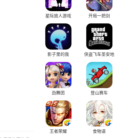
星际旅人游戏
开局一把剑
影子里的我
侠盗飞车圣安地
列斯
劲舞团
登山赛车
王者荣耀
食物语