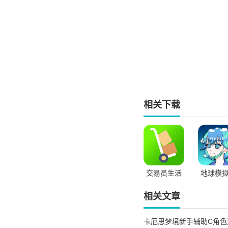
相关下载
交易员生活
地球模
模拟器无限
无广告
金币版
版
相关文章
卡厄思梦境新手辅助C角色