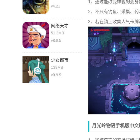
1、通过能改变样貌的变
v4.21
2、不只有钓鱼、采集、药
3、若在镇上收集人气卡牌
网络天才
51.3MB
v8.8.5
少女都市
139MB
v0.9.9
月光岭物语手机版中文