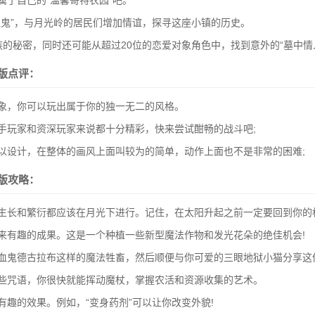
属于自己的“温馨哥特农园”吧。
血鬼”，与月光岭的居民们增加情谊，探寻这座小镇的历史。
族的秘密，同时还可能从超过20位的恋爱对象角色中，找到意外的“墓中情人
版点评：
象，你可以玩出属于你的独一无二的风格。
手玩家和资深玩家来说都十分精彩，快来尝试酣畅的战斗吧;
以设计，在整体的画风上面叫较为的简单，动作上面也不是非常的困难;
版攻略：
生长和繁衍都应该在月光下进行。记住，在太阳升起之前一定要回到你的
来有趣的成果。这是一个种植一些新型魔法作物和发光花朵的绝佳机会!
吸血鬼德古拉布这样的魔法牲畜，然后顺便与你可爱的三眼地狱小猫分享这
一些咒语，你很快就能挥动魔杖，掌握农活和资源收集的艺术。
有趣的效果。例如，“变身药剂”可以让你改变外貌!