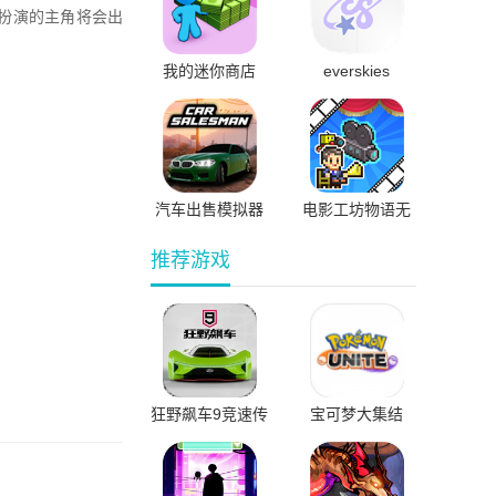
所扮演的主角将会出
我的迷你商店
everskies
汽车出售模拟器
电影工坊物语无
无限金币版
限金币汉化版
推荐游戏
狂野飙车9竞速传
宝可梦大集结
奇国际服直装版