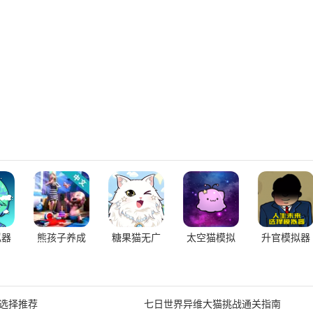
拟器
熊孩子养成
糖果猫无广
太空猫模拟
升官模拟器
最新
记中文版最
告最新版
器免费版无
新版
广告版
选择推荐
七日世界异维大猫挑战通关指南