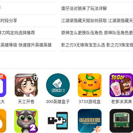
解
蛋仔派对狼来了玩法详解
现时段分享
江湖录隐藏天赋如何获取 江湖录隐藏
界刀鸣定向选择推荐
原神怎么更换队伍角色 原神队伍角色
英雄等级 快速提升英雄英雄
影之刃3无锋珠宝怎么选 影之刃3珠宝
纸大
天工开卷
300英雄盒子
3733游戏盒
老爹冰淇淋
子
店中文版