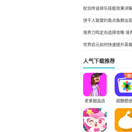
杖剑传说绯乐技能效果详
饼干人联盟钓鱼点鱼群出
境界刀鸣定向选择攻略 境
世界启元如何快速提升英雄
等级技巧大全
人气下载推荐
老爹甜品店
超酷壁
全app