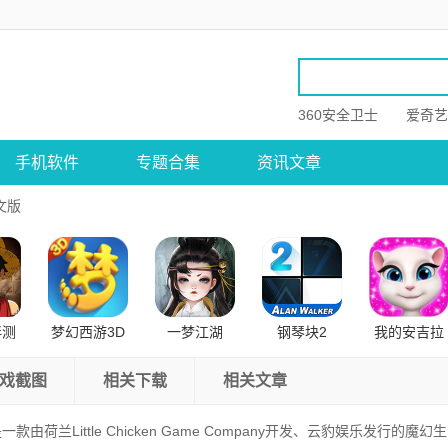
360安全卫士
爱奇艺
手机软件
专题合集
资讯文章
文版
伴测
梦幻西游3D
一梦江湖
钢琴块2
我的安吉拉
卓版
公测版
戏截图
相关下载
相关文章
一款由荷兰Little Chicken Game Company开发、云豹娱乐发行的