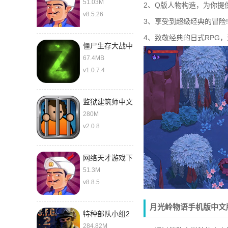
51.03M
2、Q版人物构造，为你提
v8.5.26
3、享受到超级经典的冒险
4、致敬经典的日式RPG
僵尸生存大战中
文版
67.4MB
v1.0.7.4
监狱建筑师中文
280M
v2.0.8
网络天才游戏下
载中文版
51.3M
v8.8.5
月光岭物语手机版中文
特种部队小组2
最新版
284.82M