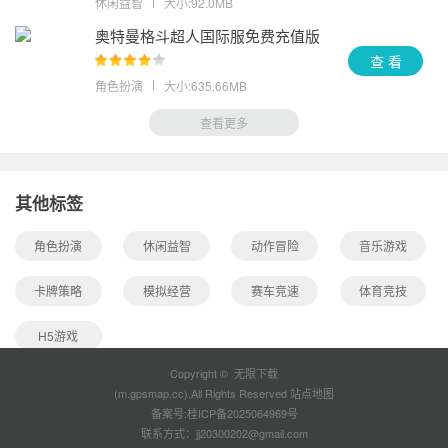
休闲益智
大小:92.0MB
奥特曼格斗超人国际服免费充值版
查 看
角色扮演
大小:635.66MB
查看更多
其他标签
角色扮演
休闲益智
动作冒险
音乐游戏
卡牌策略
模拟经营
赛车竞速
体育竞技
H5游戏
Copyright © 无限下载
(m.gpsmap.cc).All Rights Reserved
站点地图
备案号:
桂ICP备2025064969号
联系方式：jj20300202@gmail.com