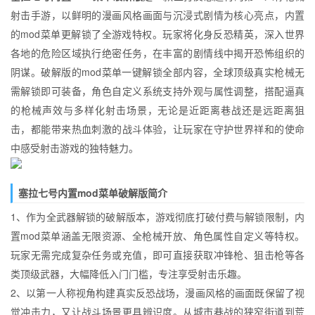
射击手游，以鲜明的漫画风格画面与沉浸式剧情为核心亮点，内置
的mod菜单更解锁了全游戏特权。玩家将化身反恐精英，深入世界
各地的危险区域执行绝密任务，在丰富的剧情线中揭开恐怖组织的
阴谋。破解版的mod菜单一键解锁全部内容，全球顶级真实枪械无
需解锁即可装备，角色自定义系统支持外观与属性调整，搭配逼真
的枪械声效与多样化射击场景，无论是近距离巷战还是远距离狙
击，都能带来热血刺激的战斗体验，让玩家在守护世界祥和的使命
中感受射击游戏的独特魅力。
塞拉七号内置mod菜单破解版简介
1、作为全武器解锁的破解版本，游戏彻底打破付费与解锁限制，内
置mod菜单涵盖无限资源、全枪械开放、角色属性自定义等特权。
玩家无需完成复杂任务或充值，即可直接获取冲锋枪、狙击枪等各
类顶级武器，大幅降低入门门槛，专注享受射击乐趣。
2、以第一人称视角构建真实反恐战场，漫画风格的画面既保留了视
觉冲击力，又让战斗场景更具辨识度。从城市巷战的狭窄街道到荒