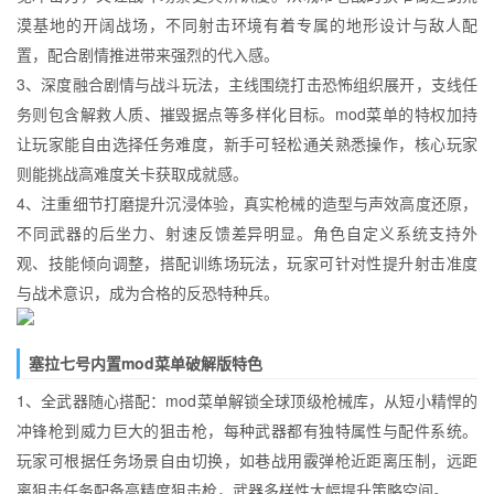
漠基地的开阔战场，不同射击环境有着专属的地形设计与敌人配
置，配合剧情推进带来强烈的代入感。
3、深度融合剧情与战斗玩法，主线围绕打击恐怖组织展开，支线任
务则包含解救人质、摧毁据点等多样化目标。mod菜单的特权加持
让玩家能自由选择任务难度，新手可轻松通关熟悉操作，核心玩家
则能挑战高难度关卡获取成就感。
4、注重细节打磨提升沉浸体验，真实枪械的造型与声效高度还原，
不同武器的后坐力、射速反馈差异明显。角色自定义系统支持外
观、技能倾向调整，搭配训练场玩法，玩家可针对性提升射击准度
与战术意识，成为合格的反恐特种兵。
塞拉七号内置mod菜单破解版特色
1、全武器随心搭配：mod菜单解锁全球顶级枪械库，从短小精悍的
冲锋枪到威力巨大的狙击枪，每种武器都有独特属性与配件系统。
玩家可根据任务场景自由切换，如巷战用霰弹枪近距离压制，远距
离狙击任务配备高精度狙击枪，武器多样性大幅提升策略空间。