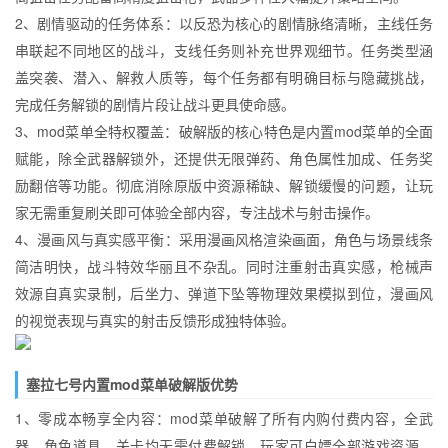
2、剧情驱动的任务体系：以反恐为核心的剧情脉络清晰，主线任务
串联起不同地区的战斗，支线任务则补充世界观细节。任务类型涵
盖突袭、潜入、解救人质等，每个任务都有明确目标与隐藏挑战，
完成任务解锁的剧情片段让战斗更具使命感。
3、mod菜单全特权覆盖：破解版的核心特色是内置mod菜单的全面
赋能，除全武器解锁外，还提供无限弹药、角色属性加成、任务奖
励翻倍等功能。彻底消除原版中资源稀缺、解锁缓慢的问题，让玩
家无需重复刷关即可体验全部内容，专注战术与射击操作。
4、漫画风与真实感平衡：采用漫画风格渲染画面，角色与场景线条
简洁明快，战斗特效华丽且不杂乱。同时注重射击真实感，枪械声
效源自真实录制，后坐力、弹道下坠等物理效果模拟到位，漫画风
的视觉表现与真实的射击反馈形成独特体验。
塞拉七号内置mod菜单破解版优势
1、零成本畅享全内容：mod菜单破解了所有内购付费内容，全武
器、角色道具、关卡均无需付费解锁，玩家可白嫖全部游戏资源。