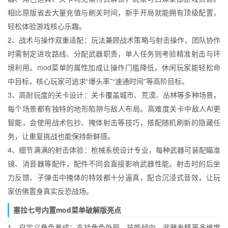
相比原版省去大量充值与刷关时间，新手开局就能拥有顶级配置，
轻松体验游戏核心乐趣。
2、战术与操作双重适配：玩法兼顾战术策略与射击操作，团队协作
时需制定进攻路线、分配武器职责，单人任务则考验精准射击与环
境利用。mod菜单的属性加成让操作门槛降低，休闲玩家能轻松命
中目标，核心玩家可追求“爆头率”“速通时间”等高阶目标。
3、高耐玩度的关卡设计：关卡覆盖城市、荒漠、丛林等多种场景，
每个场景都有独特的地形陷阱与敌人布局。高难度关卡中敌人AI更
智能，会使用战术包抄、掩体射击等技巧，搭配随机刷新的隐藏任
务，让重复挑战也能保持新鲜感。
4、细节满满的射击体验：枪械系统设计专业，每种武器可装配瞄准
镜、消音器等配件，配件不同会直接影响武器性能。射击时的后坐
力反馈、子弹击中掩体的特效都十分逼真，配合沉浸式音效，让玩
家仿佛置身真实反恐战场。
塞拉七号内置mod菜单破解版亮点
1、自定义角色养成：支持角色外观、技能倾向、武器专精等多维度