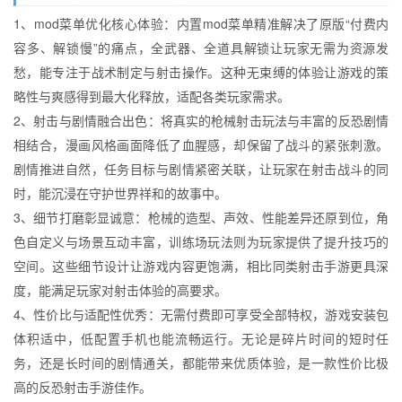
1、mod菜单优化核心体验：内置mod菜单精准解决了原版“付费内
容多、解锁慢”的痛点，全武器、全道具解锁让玩家无需为资源发
愁，能专注于战术制定与射击操作。这种无束缚的体验让游戏的策
略性与爽感得到最大化释放，适配各类玩家需求。
2、射击与剧情融合出色：将真实的枪械射击玩法与丰富的反恐剧情
相结合，漫画风格画面降低了血腥感，却保留了战斗的紧张刺激。
剧情推进自然，任务目标与剧情紧密关联，让玩家在射击战斗的同
时，能沉浸在守护世界祥和的故事中。
3、细节打磨彰显诚意：枪械的造型、声效、性能差异还原到位，角
色自定义与场景互动丰富，训练场玩法则为玩家提供了提升技巧的
空间。这些细节设计让游戏内容更饱满，相比同类射击手游更具深
度，能满足玩家对射击体验的高要求。
4、性价比与适配性优秀：无需付费即可享受全部特权，游戏安装包
体积适中，低配置手机也能流畅运行。无论是碎片时间的短时任
务，还是长时间的剧情通关，都能带来优质体验，是一款性价比极
高的反恐射击手游佳作。