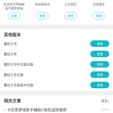
乱涂彩世界破解
前线模拟战
尘白禁区
逆境重生
版内置菜单版
查看
查看
查看
查看
其他版本
塞拉七号
查看
塞拉七号
查看
塞拉七号中文版正版
查看
塞拉七号正版
查看
塞拉七号高级中文版
查看
塞拉七号中文版最新版本
查看
相关文章
更多+
塞拉七号
查看
卡厄思梦境新手辅助C角色选择推荐
07/07