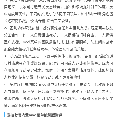
自定义，玩家可打造专属反恐精英。通过训练场提升射击准度、反
应速度等属性，不同的养成方向适配不同玩法，如“狙击专精”角色擅
长远距离作战，“突击专精”适合正面攻坚。
2、团队协作玩法创新：部分高难度任务需组队完成，玩家可与队友
分工合作，如一人负责狙击掩护，一人携带破门锤突击，一人提供
医疗支援。mod菜单的团队属性加成让协作更顺畅，队友间的战术
配合能大幅提升任务成功率，体验团队作战的乐趣。
3、动态战斗场景互动：场景中的掩体可被破坏，油桶、瓦斯罐等道
具射击后会产生爆炸效果，能对范围内敌人造成群体伤害。玩家可
利用场景互动制定战术，如射击油桶引发爆炸清理群怪，或破坏敌
人掩体迫使其暴露，场景互动让战斗更具策略性。
4、多难度自由切换：mod菜单支持任务难度自由调节，低难度下敌
人血量低、反应慢，适合新手熟悉操作；高难度下敌人攻击力强、
战术性高，考验玩家的射击技巧与战术规划。不同难度对应不同奖
励，满足休闲与硬核玩家的多样化需求。
塞拉七号内置mod菜单破解版测评