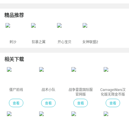
精品推荐
刺沙
狂暴之翼
开心宝贝
女神联盟2
相关下载
僵尸前线
战术小队
战争雷霆国际服
CarnageWars汉
官网版
化版无限金币版
查看
查看
查看
查看