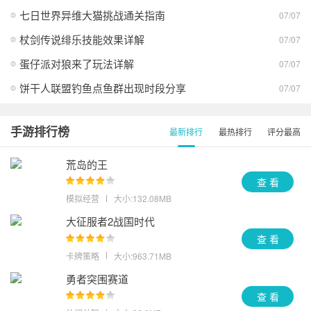
七日世界异维大猫挑战通关指南
07/07
杖剑传说绯乐技能效果详解
07/07
蛋仔派对狼来了玩法详解
07/07
饼干人联盟钓鱼点鱼群出现时段分享
07/07
手游排行榜
最新排行
最热排行
评分最高
荒岛的王
查 看
模拟经营
大小:132.08MB
大征服者2战国时代
查 看
卡牌策略
大小:963.71MB
勇者突围赛道
查 看