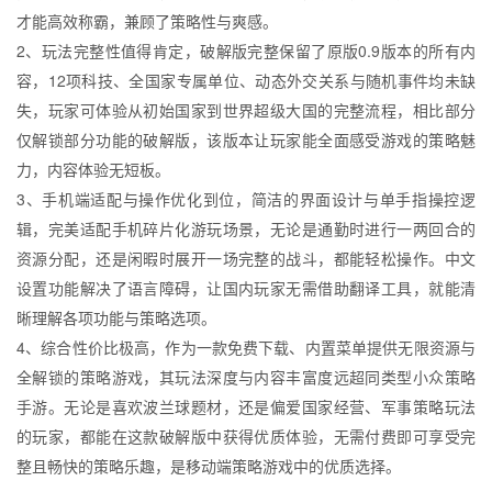
才能高效称霸，兼顾了策略性与爽感。
2、玩法完整性值得肯定，破解版完整保留了原版0.9版本的所有内
容，12项科技、全国家专属单位、动态外交关系与随机事件均未缺
失，玩家可体验从初始国家到世界超级大国的完整流程，相比部分
仅解锁部分功能的破解版，该版本让玩家能全面感受游戏的策略魅
力，内容体验无短板。
3、手机端适配与操作优化到位，简洁的界面设计与单手指操控逻
辑，完美适配手机碎片化游玩场景，无论是通勤时进行一两回合的
资源分配，还是闲暇时展开一场完整的战斗，都能轻松操作。中文
设置功能解决了语言障碍，让国内玩家无需借助翻译工具，就能清
晰理解各项功能与策略选项。
4、综合性价比极高，作为一款免费下载、内置菜单提供无限资源与
全解锁的策略游戏，其玩法深度与内容丰富度远超同类型小众策略
手游。无论是喜欢波兰球题材，还是偏爱国家经营、军事策略玩法
的玩家，都能在这款破解版中获得优质体验，无需付费即可享受完
整且畅快的策略乐趣，是移动端策略游戏中的优质选择。