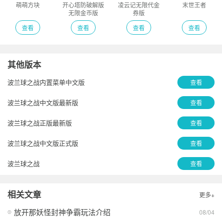
萌萌方块
开心塔防破解版
凌云记无限代金
末世王者
无限金币版
券版
查看
查看
查看
查看
其他版本
波兰球之战内置菜单中文版
查看
波兰球之战中文版最新版
查看
波兰球之战正版最新版
查看
波兰球之战中文版正式版
查看
波兰球之战
查看
波兰球之战
查看
相关文章
更多+
波兰球之战二战版下载(有苏联)内置菜单
查看
放开那妖怪封神争霸玩法介绍
08/04