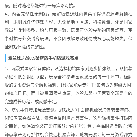
景，随时随地都能进行一局策略对抗。
4、内容完整性无删减，破解版仅通过内置菜单提供资源与解锁福
利，未删减任何游戏内容，无论是地图区域、科技数量，还是国家
数量与兵种类型，均与原版一致，玩家可体验完整的国家经营、军
事对抗与外交博弈玩法，不会因破解导致剧情或核心功能缺失，保
证游戏体验的完整性。
波兰球之战0.9破解版手机版游戏亮点
1、沉浸式国家经营体验，从选择初始国家到逐步扩张领土，从招募
基础军队到组建联盟，玩家全程参与国家发展的每一个环节，破解
版的无限资源与全解锁福利，让玩家能更专注于“如何成为超级大国”
的核心目标，而非被资源限制束缚，体验从弱小国家到全球霸主的
完整成长历程，成就感十足。
2、随机事件增加玩法变数，游戏过程中会随机触发海盗袭击海港、
NPC国家突然宣战、资源点临时增产等事件，这些随机事件打破固
定策略，如海盗突袭可能打断既定的扩张计划，需临时调兵防守;资
源点增产则可抓住机会快速积累资源，随机元素让每一局游戏都充