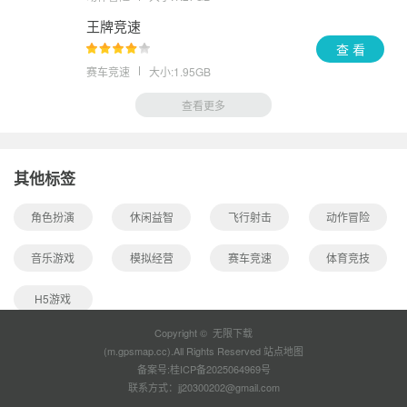
王牌竞速
查 看
赛车竞速
大小:1.95GB
查看更多
其他标签
角色扮演
休闲益智
飞行射击
动作冒险
音乐游戏
模拟经营
赛车竞速
体育竞技
H5游戏
Copyright © 无限下载
(m.gpsmap.cc).All Rights Reserved
站点地图
备案号:
桂ICP备2025064969号
联系方式：jj20300202@gmail.com