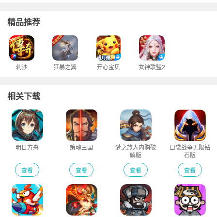
精品推荐
刺沙
狂暴之翼
开心宝贝
女神联盟2
相关下载
明日方舟
策魂三国
梦之旅人内购破
口袋战争无限钻
解版
石版
查看
查看
查看
查看