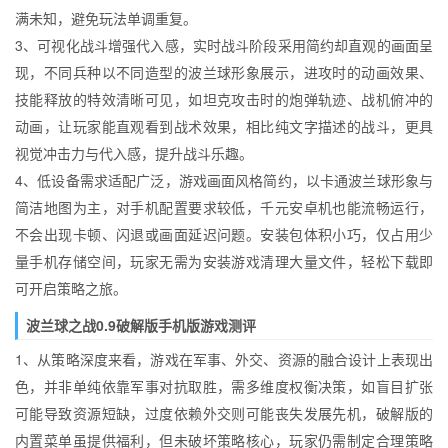
满未知，避免玩法单调重复。
3、可视化战斗增强代入感，实时战斗阶段采用简约却直观的画面呈
现，不同兵种以不同造型的波兰球形象展示，进攻时的动画效果、
技能释放的特效清晰可见，如坦克攻击时的炮弹轨迹、战机俯冲的
动画，让玩家能直观看到战术效果，相比纯文字描述的战斗，更具
视觉冲击力与代入感，提升战斗乐趣。
4、低设备需求适配广泛，游戏画面风格简约，以卡通波兰球形象与
简洁地图为主，对手机配置要求较低，千元安卓机也能流畅运行，
不会出现卡顿、闪退或画面延迟问题。安装包体积小巧，仅占用少
量手机存储空间，玩家无需为安装游戏清理大量文件，轻松下载即
可开启策略之旅。
波兰球之战0.9破解版手机版游戏测评
1、从策略深度来看，游戏在军事、外交、资源的融合设计上表现出
色，并非单纯依靠军事对抗取胜，需多维度权衡决策，如盲目扩张
可能导致资源短缺，过度依赖外交则可能丧失发展先机，破解版的
内置菜单虽提供福利，但未破坏策略核心，玩家仍需制定合理策略