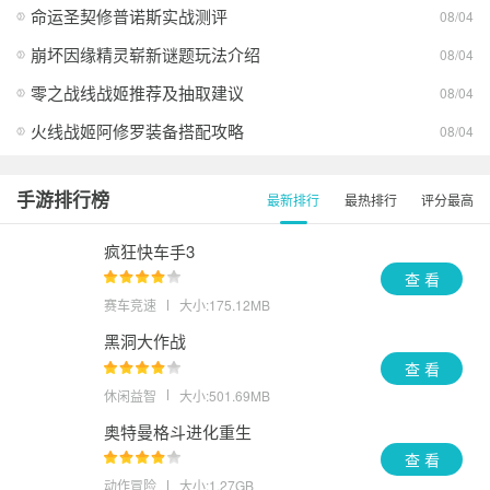
波兰球之战正版下载2026最新版
查看
命运圣契修普诺斯实战测评
08/04
崩坏因缘精灵崭新谜题玩法介绍
08/04
零之战线战姬推荐及抽取建议
08/04
火线战姬阿修罗装备搭配攻略
08/04
手游排行榜
最新排行
最热排行
评分最高
疯狂快车手3
查 看
赛车竞速
大小:175.12MB
黑洞大作战
查 看
休闲益智
大小:501.69MB
奥特曼格斗进化重生
查 看
动作冒险
大小:1.27GB