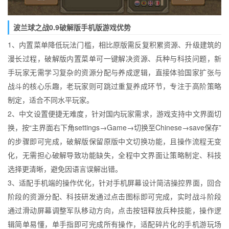
波兰球之战0.9破解版手机版游戏优势
1、内置菜单降低玩法门槛，相比原版需反复积累资源、升级建筑的
漫长过程，破解版内置菜单可一键解决资源、兵种与科技问题，新
手玩家无需学习复杂的资源分配与养成逻辑，直接体验国家扩张与
战斗的核心乐趣，老玩家则可跳过重复养成环节，专注于高阶策略
制定，适合不同水平玩家。
2、中文设置便捷无难度，针对国内玩家需求，游戏支持中文界面切
换，按“主界面右下角settings→Game→切换至Chinese→save保存”
的步骤即可完成，破解版保留原版中文切换功能，且操作流程无变
化，无需担心破解导致功能缺失，全程中文界面让策略制定、科技
选择更清晰，避免因语言误解出错。
3、适配手机端的操作优化，针对手机屏幕设计简洁操控界面，回合
阶段的资源分配、科技研发通过点击图标即可完成，实时战斗阶段
通过滑动屏幕调整军队移动方向，点击按钮释放兵种技能，操作逻
辑简单易懂，单手指即可完成所有操作，适配碎片化的手机游玩场